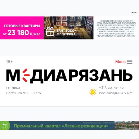
18+
Меню
пятница
+31°, солнечно
8/7/2026 9:16:58 am
юго-западный 5 м/с