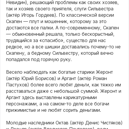
Невидин), решающий проблемы как своих хозяев,
так и хозяев своего приятеля, слуги Сильвестра
(актёр Игорь Гордеев). По классической версии
Скапен — плут и мошенник, которому за это
достаются все палки. А по-современному, Скапен
— обыкновенный решала, только бескорыстный,
трудящийся за «спасибо», существо для нас
редкое, но а все шишки доставались почему-то не
Скапену, а бедному Сильвестру, который вечно
попадался под горячую руку.
Весело наблюдать как богатые старики Жеронт
(актёр Юрий Борисов) и Аргант (актёр Роман
Пастухов) более всего любят деньги, как тяжко им
расставаться даже с небольшой суммой. Жеронт и
Аргант здесь выставлены карикатурными
персонажами, а на самом-то деле все богачи
прижимистые и не любят сорить деньгами.
Молодые наследники Октав (актёр Денис Чистяков)