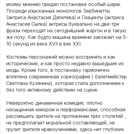
моему мнению придал постановке особый шарм.
Посреди изысканных монологов Зербинетты
(актриса Анастасия Дягилева) и Гиацинты (актриса
Анастасия Сылка) актрисы буквально на две-три
фразы переходят на сегодняшний жаргон и в такую
же позу. Как будто машина времени заезжает на 5-
10 секунд из века XVII в век XXI.
Костюмы персонажей можно воспринять и как
исторические, и как просто недавно вышедшие из
моды. Кроме того, в постановку гармонично
вплетена современная хореография ( балетмейстер
Светлана Кузянина), которая стала дополнением к
без того активному действию на сцене.
Невероятно динамичная комедия, плотно
насыщенная юмором и перформансами, способная
рассмешить зрителя на протяжении трёх столетий ,
не предполагает моральной составляющей, не
грузит зрителя нравоучениями, здесь нет глубоких