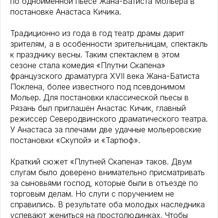
по одноимённой пьесе Жана-Батиста Мольера в
постановке Анастаса Кичика.
Традиционно из года в год театр драмы дарит
зрителям, а в особенности зрительницам, спектакль
к празднику весны. Таким спектаклем в этом
сезоне стала комедия «Плутни Скапена»
французского драматурга XVII века Жана-Батиста
Поклена, более известного под псевдонимом
Мольер. Для постановки классической пьесы в
Рязань был приглашён Анастас Кичик, главный
режиссёр Северодвинского драматического театра.
У Анастаса за плечами две удачные мольеровские
постановки «Скупой» и «Тартюф».
Краткий сюжет «Плутней Скапена» таков. Двум
слугам было доверено внимательно присматривать
за сыновьями господ, которые были в отъезде по
торговым делам. Но слуги с поручением не
справились. В результате оба молодых наследника
успевают жениться на простолюдинках. Чтобы