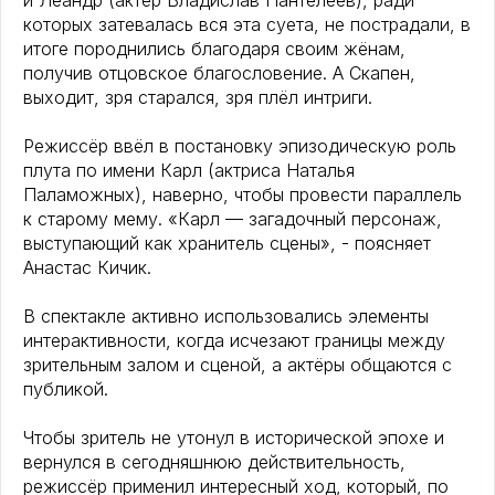
и Леандр (актёр Владислав Пантелеев), ради
которых затевалась вся эта суета, не пострадали, в
итоге породнились благодаря своим жёнам,
получив отцовское благословение. А Скапен,
выходит, зря старался, зря плёл интриги.
Режиссёр ввёл в постановку эпизодическую роль
плута по имени Карл (актриса Наталья
Паламожных), наверно, чтобы провести параллель
к старому мему. «Карл — загадочный персонаж,
выступающий как хранитель сцены», - поясняет
Анастас Кичик.
В спектакле активно использовались элементы
интерактивности, когда исчезают границы между
зрительным залом и сценой, а актёры общаются с
публикой.
Чтобы зритель не утонул в исторической эпохе и
вернулся в сегодняшнюю действительность,
режиссёр применил интересный ход, который, по