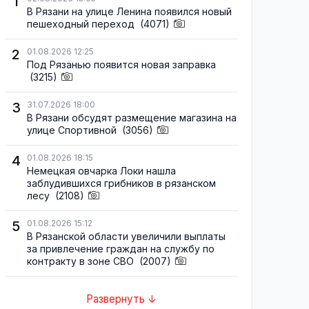
1
В Рязани на улице Ленина появился новый
пешеходный переход
(4071)
2
01.08.2026 12:25
Под Рязанью появится новая заправка
(3215)
3
31.07.2026 18:00
В Рязани обсудят размещение магазина на
улице Спортивной
(3056)
4
01.08.2026 18:15
Немецкая овчарка Локи нашла
заблудившихся грибников в рязанском
лесу
(2108)
5
01.08.2026 15:12
В Рязанской области увеличили выплаты
за привлечение граждан на службу по
контракту в зоне СВО
(2007)
Развернуть ↓