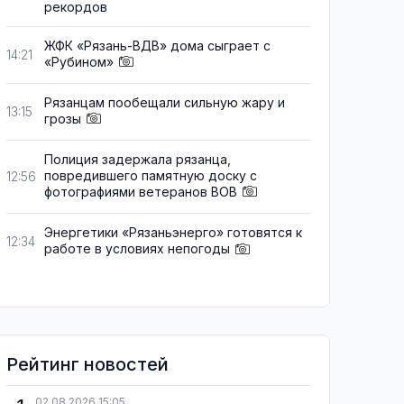
рекордов
ЖФК «Рязань-ВДВ» дома сыграет с
14:21
«Рубином»
Рязанцам пообещали сильную жару и
13:15
грозы
Полиция задержала рязанца,
повредившего памятную доску с
12:56
фотографиями ветеранов ВОВ
Энергетики «Рязаньэнерго» готовятся к
12:34
работе в условиях непогоды
Рейтинг новостей
02.08.2026 15:05