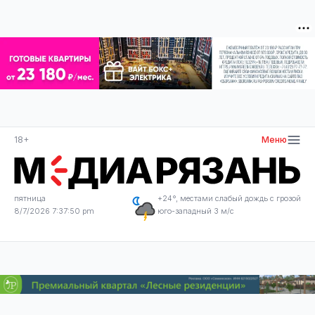
18+
Меню
пятница
+24°, местами слабый дождь с грозой
8/7/2026 7:37:51 pm
юго-западный 3 м/с