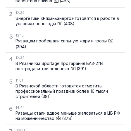
Валентина Евкина
(468)
2
12:34
Энергетики «Рязаньэнерго» готовятся к работе в
условиях непогоды
(408)
3
13:15
Рязанцам пообещали сильную жару и грозы
(394)
4
12:33
В Рязани Kia Sportage протаранил ВАЗ-2114,
пострадали три человека
(391)
5
11:01
В Рязанской области готовятся отметить
профессиональный праздник более 16 тысяч
строителей
(381)
6
14:44
Рязанцы стали вдвое меньше жаловаться в ЦБ РФ
на мошенничество
(378)
09:31