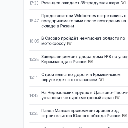
Рязанцев ожидает 35-градусная жара
17:33
Представители Wildberries встретились с
предпринимателями после возгорания на
16:47
складе в Рязани
В Сасово пройдёт чемпионат области по
16:05
мотокроссу
Завершён ремонт двора дома №8 по улиц
15:38
Керамзавода в Рязани
Строительство дороги в Ермишинском
15:14
округе идёт с отставанием
На Черезовских прудах в Дашково-Песоч
14:43
установят четырёхметровый экран
Павел Малков прокомментировал ход
13:35
строительства Южного обхода Рязани