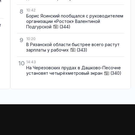
и
8
10:42
Борис Ясинский пообщался с руководителем
организации «Росток» Валентиной
т
Подгурской
(344)
9
10:20
В Рязанской области быстрее всего растут
зарплаты у рабочих
(343)
10
14:43
На Черезовских прудах в Дашково-Песочне
установят четырёхметровый экран
(340)