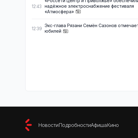
«Россети Центр и Приволжье» обеспечил
надёжное электроснабжение фестиваля
12:43
«Атмосфера»
Экс-глава Рязани Семён Сазонов отмечае
12:39
юбилей
Новости
Подробности
Афиша
Кино