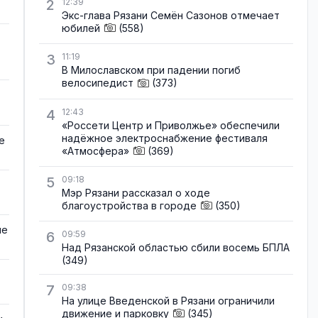
2
12:39
Экс-глава Рязани Семён Сазонов отмечает
юбилей
(558)
3
11:19
В Милославском при падении погиб
велосипедист
(373)
4
12:43
«Россети Центр и Приволжье» обеспечили
надёжное электроснабжение фестиваля
е
«Атмосфера»
(369)
5
09:18
Мэр Рязани рассказал о ходе
благоустройства в городе
(350)
не
6
09:59
Над Рязанской областью сбили восемь БПЛА
(349)
7
09:38
На улице Введенской в Рязани ограничили
движение и парковку
(345)