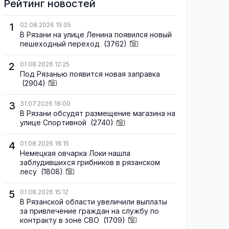
Рейтинг новостей
1
02.08.2026 15:05
В Рязани на улице Ленина появился новый
пешеходный переход
(3762)
2
01.08.2026 12:25
Под Рязанью появится новая заправка
(2904)
3
31.07.2026 18:00
В Рязани обсудят размещение магазина на
улице Спортивной
(2740)
4
01.08.2026 18:15
Немецкая овчарка Локи нашла
заблудившихся грибников в рязанском
лесу
(1808)
5
01.08.2026 15:12
В Рязанской области увеличили выплаты
за привлечение граждан на службу по
контракту в зоне СВО
(1709)