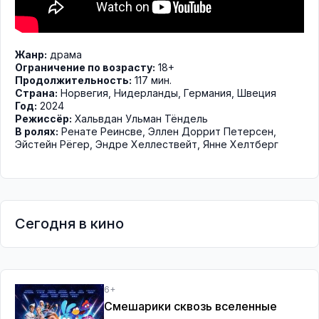
Жанр:
драма
Ограничение по возрасту:
18+
Продолжительность:
117 мин.
Страна:
Норвегия, Нидерланды, Германия, Швеция
Год:
2024
Режиссёр:
Хальвдан Ульман Тёндель
В ролях:
Ренате Реинсве
,
Эллен Доррит Петерсен
,
Эйстейн Рёгер
,
Эндре Хеллествейт
,
Янне Хелтберг
Сегодня в кино
6+
Смешарики сквозь вселенные