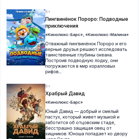
6+
Пингвинёнок Пороро: Подводные
приключения
,
«Кинолюкс-Барс»
«Кинолюкс-Малина»
Отважный пингвинёнок Пороро и его
верные друзья решают исследовать
таинственные глубины океана.
Построив подводную лодку, они
погружаются в мир коралловых
рифов...
6+
Храбрый Давид
«Кинолюкс-Барс»
Юный Давид — добрый и смелый
пастух, который живет музыкой и
заботится об отцовским стаде,
бесстрашно защищая овец от
хищников. Юноша попадает ко двору