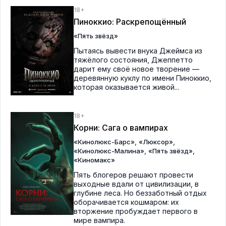
18+
Пиноккио: Раскрепощённый
«Пять звёзд»
Пытаясь вывести внука Джеймса из
тяжёлого состояния, Джеппетто
дарит ему своё новое творение —
деревянную куклу по имени Пиноккио,
которая оказывается живой...
18+
Корни: Сага о вампирах
,
,
«Кинолюкс-Барс»
«Люксор»
,
,
«Кинолюкс-Малина»
«Пять звёзд»
«Киномакс»
Пять блогеров решают провести
выходные вдали от цивилизации, в
глубине леса. Но беззаботный отдых
оборачивается кошмаром: их
вторжение пробуждает первого в
мире вампира.