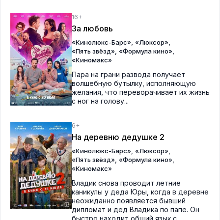
16+
За любовь
,
,
«Кинолюкс-Барс»
«Люксор»
,
,
«Пять звёзд»
«Формула кино»
«Киномакс»
Пара на грани развода получает
волшебную бутылку, исполняющую
желания, что переворачивает их жизнь
с ног на голову...
6+
На деревню дедушке 2
,
,
«Кинолюкс-Барс»
«Люксор»
,
,
«Пять звёзд»
«Формула кино»
«Киномакс»
Владик снова проводит летние
каникулы у деда Юры, когда в деревне
неожиданно появляется бывший
дипломат и дед Владика по папе. Он
быстро находит общий язык с