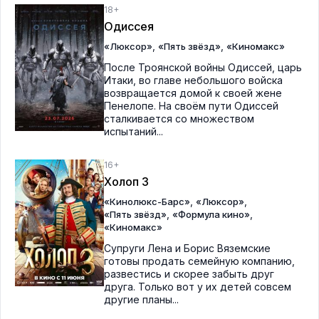
18+
Одиссея
,
,
«Люксор»
«Пять звёзд»
«Киномакс»
После Троянской войны Одиссей, царь
Итаки, во главе небольшого войска
возвращается домой к своей жене
Пенелопе. На своём пути Одиссей
сталкивается со множеством
испытаний...
16+
Холоп 3
,
,
«Кинолюкс-Барс»
«Люксор»
,
,
«Пять звёзд»
«Формула кино»
«Киномакс»
Супруги Лена и Борис Вяземские
готовы продать семейную компанию,
развестись и скорее забыть друг
друга. Только вот у их детей совсем
другие планы...