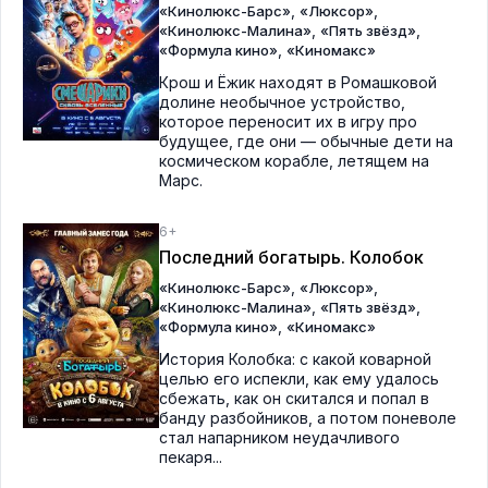
,
,
«Кинолюкс-Барс»
«Люксор»
,
,
«Кинолюкс-Малина»
«Пять звёзд»
,
«Формула кино»
«Киномакс»
Крош и Ёжик находят в Ромашковой
долине необычное устройство,
которое переносит их в игру про
будущее, где они — обычные дети на
космическом корабле, летящем на
Марс.
6+
Последний богатырь. Колобок
,
,
«Кинолюкс-Барс»
«Люксор»
,
,
«Кинолюкс-Малина»
«Пять звёзд»
,
«Формула кино»
«Киномакс»
История Колобка: с какой коварной
целью его испекли, как ему удалось
сбежать, как он скитался и попал в
банду разбойников, а потом поневоле
стал напарником неудачливого
пекаря...