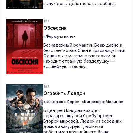
вынуждены действовать сообща...
18+
Обсессия
«Формула кино»
Безнадежный романтик Беар давно и
безответно влюблен в красавицу Ники.
Однажды в магазине эзотерики он
находит странную безделушку —
волшебную палочку...
18+
Ограбить Лондон
,
«Кинолюкс-Барс»
«Кинолюкс-Малина»
В центре Лондона находят
неразорвавшуюся бомбу времен
Второй мировой. Людей из соседних
домов эвакуируют, включая
работников крупнейшего банка