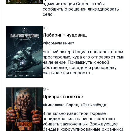
администрации Семён, чтобы
сообщить о решении ликвидировать
село...
18+
Лабиринт чудовищ
«Формула кино»
Бывший актёр Люциан попадает в дом
престарелых, куда его отправляет сын
на лечение. Привыкнуть к новой
обстановке, соседям и распорядку
оказывается непросто...
18+
Призрак в клетке
,
«Кинолюкс-Барс»
«Пять звёзд»
В печально известной тюрьме
невидимая сила начинает жестоко
убивать заключенных. Враждующие
банды и коррумпированные охранники