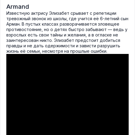
Armand
Известную актрису Элизабет срывает с репетиции
тревожный звонок из школы, где учится её 6-летний сын
Арман. В пустых классах разворачивается зловещее
противостояние, но о детях быстро забывают — ведь у
взрослых есть свои тайны и желания, а в огласке не
заинтересован никто. Элизабет предстоит добиться
правды и не дать одержимости и зависти разрушить
жизнь её семьи, несмотря на прошлые ошибки.