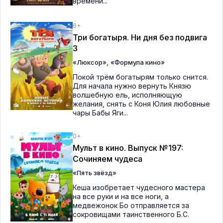
времени...
6+
Три богатыря. Ни дня без подвига
3
,
«Люксор»
«Формула кино»
Покой трём богатырям только снится.
Для начала нужно вернуть Князю
волшебную ель, исполняющую
желания, снять с Коня Юлия любовные
чары Бабы Яги...
0+
Мульт в кино. Выпуск №197:
Сочиняем чудеса
«Пять звёзд»
Кеша изобретает чудесного мастера
на все руки и на все ноги, а
медвежонок Бо отправляется за
сокровищами таинственного Б.С.