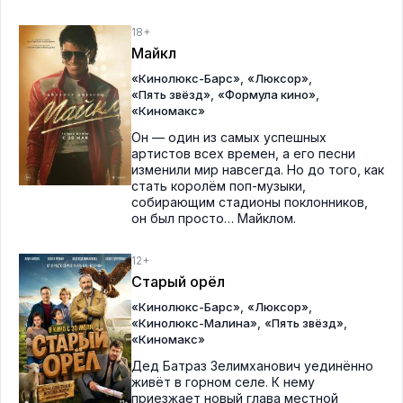
18+
Майкл
,
,
«Кинолюкс-Барс»
«Люксор»
,
,
«Пять звёзд»
«Формула кино»
«Киномакс»
Он — один из самых успешных
артистов всех времен, а его песни
изменили мир навсегда. Но до того, как
стать королём поп-музыки,
собирающим стадионы поклонников,
он был просто… Майклом.
12+
Старый орёл
,
,
«Кинолюкс-Барс»
«Люксор»
,
,
«Кинолюкс-Малина»
«Пять звёзд»
«Киномакс»
Дед Батраз Зелимханович уединённо
живёт в горном селе. К нему
приезжает новый глава местной