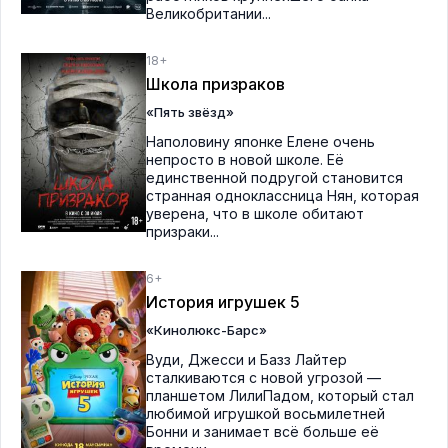
Великобритании...
18+
Школа призраков
«Пять звёзд»
Наполовину японке Елене очень
непросто в новой школе. Её
единственной подругой становится
странная одноклассница Нян, которая
уверена, что в школе обитают
призраки...
6+
История игрушек 5
«Кинолюкс-Барс»
Вуди, Джесси и Базз Лайтер
сталкиваются с новой угрозой —
планшетом ЛилиПадом, который стал
любимой игрушкой восьмилетней
Бонни и занимает всё больше её