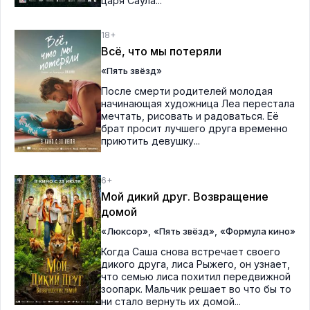
царя Саула...
18+
Всё, что мы потеряли
«Пять звёзд»
После смерти родителей молодая
начинающая художница Леа перестала
мечтать, рисовать и радоваться. Её
брат просит лучшего друга временно
приютить девушку...
6+
Мой дикий друг. Возвращение
домой
,
,
«Люксор»
«Пять звёзд»
«Формула кино»
Когда Саша снова встречает своего
дикого друга, лиса Рыжего, он узнает,
что семью лиса похитил передвижной
зоопарк. Мальчик решает во что бы то
ни стало вернуть их домой...