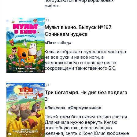
погружаются в мир коралловых
рифов...
0+
Мульт в кино. Выпуск №197:
Сочиняем чудеса
«Пять звёзд»
Кеша изобретает чудесного мастера
на все руки и на все ноги, а
медвежонок Бо отправляется за
сокровищами таинственного Б.С.
6+
Три богатыря. Ни дня без подвига
3
,
«Люксор»
«Формула кино»
Покой трём богатырям только снится.
Для начала нужно вернуть Князю
волшебную ель, исполняющую
желания, снять с Коня Юлия любовные