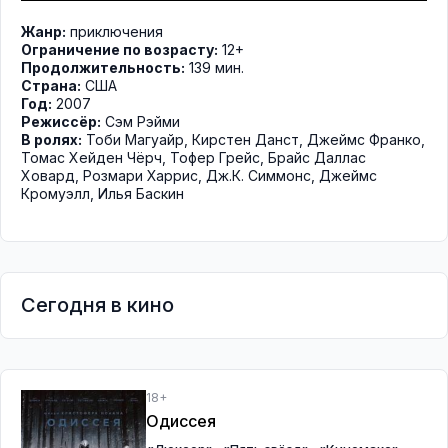
Жанр:
приключения
Ограничение по возрасту:
12+
Продолжительность:
139 мин.
Страна:
США
Год:
2007
Режиссёр:
Сэм Рэйми
В ролях:
Тоби Магуайр
,
Кирстен Данст
,
Джеймс Франко
,
Томас Хейден Чёрч
,
Тофер Грейс
,
Брайс Даллас
Ховард
,
Розмари Харрис
,
Дж.К. Симмонс
,
Джеймс
Кромуэлл
,
Илья Баскин
Сегодня в кино
18+
Одиссея