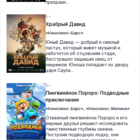
призраки...
6+
Храбрый Давид
«Кинолюкс-Барс»
Юный Давид — добрый и смелый
пастух, который живет музыкой и
заботится об отцовским стаде,
бесстрашно защищая овец от
хищников. Юноша попадает ко двору
царя Саула...
6+
Пингвинёнок Пороро: Подводные
приключения
,
«Кинолюкс-Барс»
«Кинолюкс-Малина»
Отважный пингвинёнок Пороро и его
верные друзья решают исследовать
таинственные глубины океана.
Построив подводную лодку, они