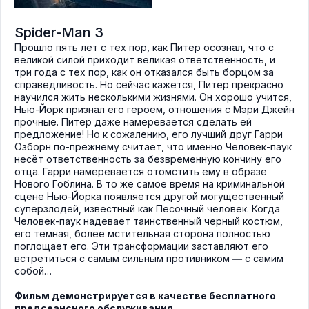
Spider-Man 3
Прошло пять лет с тех пор, как Питер осознал, что с
великой силой приходит великая ответственность, и
три года с тех пор, как он отказался быть борцом за
справедливость. Но сейчас кажется, Питер прекрасно
научился жить несколькими жизнями. Он хорошо учится,
Нью-Йорк признал его героем, отношения с Мэри Джейн
прочные. Питер даже намеревается сделать ей
предложение! Но к сожалению, его лучший друг Гарри
Озборн по-прежнему считает, что именно Человек-паук
несёт ответственность за безвременную кончину его
отца. Гарри намеревается отомстить ему в образе
Нового Гоблина. В то же самое время на криминальной
сцене Нью-Йорка появляется другой могущественный
суперзлодей, известный как Песочный человек. Когда
Человек-паук надевает таинственный черный костюм,
его темная, более мстительная сторона полностью
поглощает его. Эти трансформации заставляют его
встретиться с самым сильным противником ― с самим
собой…
Фильм демонстрируется в качестве бесплатного
предсеансного обслуживания.