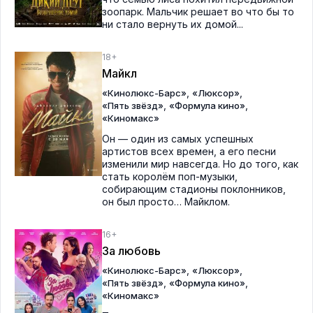
зоопарк. Мальчик решает во что бы то
ни стало вернуть их домой...
18+
Майкл
,
,
«Кинолюкс-Барс»
«Люксор»
,
,
«Пять звёзд»
«Формула кино»
«Киномакс»
Он — один из самых успешных
артистов всех времен, а его песни
изменили мир навсегда. Но до того, как
стать королём поп-музыки,
собирающим стадионы поклонников,
он был просто… Майклом.
16+
За любовь
,
,
«Кинолюкс-Барс»
«Люксор»
,
,
«Пять звёзд»
«Формула кино»
«Киномакс»