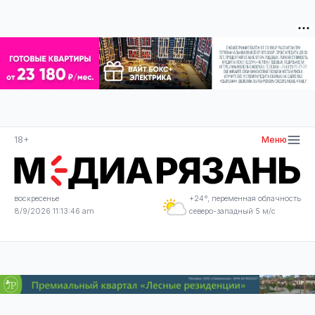
18+
Меню
воскресенье
+24°, переменная облачность
8/9/2026 11:13:47 am
северо-западный 5 м/с