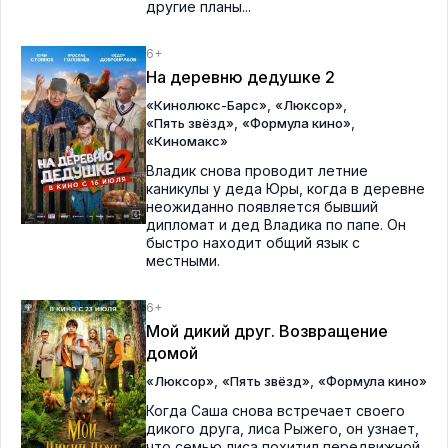
другие планы...
6+
На деревню дедушке 2
,
,
«Кинолюкс-Барс»
«Люксор»
,
,
«Пять звёзд»
«Формула кино»
«Киномакс»
Владик снова проводит летние
каникулы у деда Юры, когда в деревне
неожиданно появляется бывший
дипломат и дед Владика по папе. Он
быстро находит общий язык с
местными.
6+
Мой дикий друг. Возвращение
домой
,
,
«Люксор»
«Пять звёзд»
«Формула кино»
Когда Саша снова встречает своего
дикого друга, лиса Рыжего, он узнает,
что семью лиса похитил передвижной