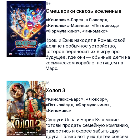
6+
Смешарики сквозь вселенные
,
,
«Кинолюкс-Барс»
«Люксор»
,
,
«Кинолюкс-Малина»
«Пять звёзд»
,
«Формула кино»
«Киномакс»
Крош и Ёжик находят в Ромашковой
долине необычное устройство,
которое переносит их в игру про
будущее, где они — обычные дети на
космическом корабле, летящем на
Марс.
16+
Холоп 3
,
,
«Кинолюкс-Барс»
«Люксор»
,
,
«Пять звёзд»
«Формула кино»
«Киномакс»
Супруги Лена и Борис Вяземские
готовы продать семейную компанию,
развестись и скорее забыть друг
друга. Только вот у их детей совсем