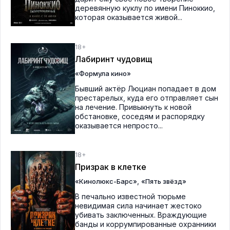
деревянную куклу по имени Пиноккио,
которая оказывается живой...
18+
Лабиринт чудовищ
«Формула кино»
Бывший актёр Люциан попадает в дом
престарелых, куда его отправляет сын
на лечение. Привыкнуть к новой
обстановке, соседям и распорядку
оказывается непросто...
18+
Призрак в клетке
,
«Кинолюкс-Барс»
«Пять звёзд»
В печально известной тюрьме
невидимая сила начинает жестоко
убивать заключенных. Враждующие
банды и коррумпированные охранники