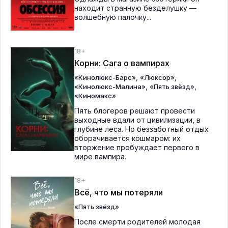
находит странную безделушку —
волшебную палочку...
18+
Корни: Сага о вампирах
,
,
«Кинолюкс-Барс»
«Люксор»
,
,
«Кинолюкс-Малина»
«Пять звёзд»
«Киномакс»
Пять блогеров решают провести
выходные вдали от цивилизации, в
глубине леса. Но беззаботный отдых
оборачивается кошмаром: их
вторжение пробуждает первого в
мире вампира.
18+
Всё, что мы потеряли
«Пять звёзд»
После смерти родителей молодая