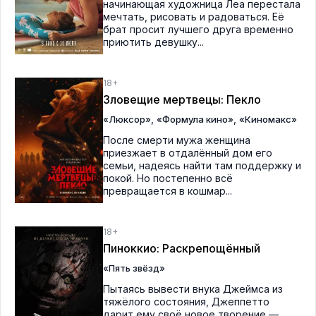
начинающая художница Леа перестала
мечтать, рисовать и радоваться. Её
брат просит лучшего друга временно
приютить девушку...
18+
Зловещие мертвецы: Пекло
,
,
«Люксор»
«Формула кино»
«Киномакс»
После смерти мужа женщина
приезжает в отдалённый дом его
семьи, надеясь найти там поддержку и
покой. Но постепенно всё
превращается в кошмар...
18+
Пиноккио: Раскрепощённый
«Пять звёзд»
Пытаясь вывести внука Джеймса из
тяжёлого состояния, Джеппетто
дарит ему своё новое творение —