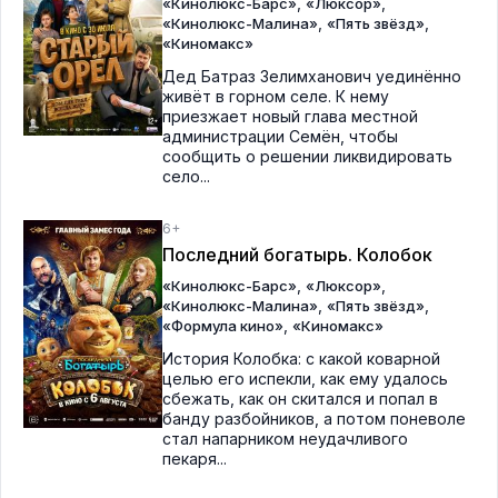
,
,
«Кинолюкс-Барс»
«Люксор»
,
,
«Кинолюкс-Малина»
«Пять звёзд»
«Киномакс»
Дед Батраз Зелимханович уединённо
живёт в горном селе. К нему
приезжает новый глава местной
администрации Семён, чтобы
сообщить о решении ликвидировать
село...
6+
Последний богатырь. Колобок
,
,
«Кинолюкс-Барс»
«Люксор»
,
,
«Кинолюкс-Малина»
«Пять звёзд»
,
«Формула кино»
«Киномакс»
История Колобка: с какой коварной
целью его испекли, как ему удалось
сбежать, как он скитался и попал в
банду разбойников, а потом поневоле
стал напарником неудачливого
пекаря...