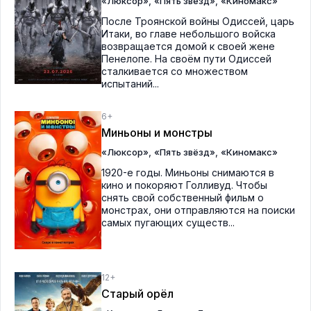
,
,
«Люксор»
«Пять звёзд»
«Киномакс»
После Троянской войны Одиссей, царь
Итаки, во главе небольшого войска
возвращается домой к своей жене
Пенелопе. На своём пути Одиссей
сталкивается со множеством
испытаний...
6+
Миньоны и монстры
,
,
«Люксор»
«Пять звёзд»
«Киномакс»
1920-е годы. Миньоны снимаются в
кино и покоряют Голливуд. Чтобы
снять свой собственный фильм о
монстрах, они отправляются на поиски
самых пугающих существ...
12+
Старый орёл