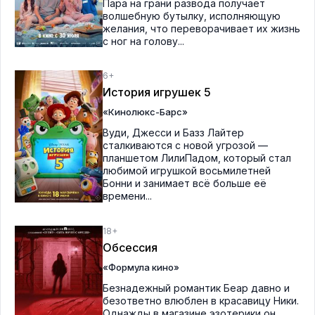
Пара на грани развода получает
волшебную бутылку, исполняющую
желания, что переворачивает их жизнь
с ног на голову...
6+
История игрушек 5
«Кинолюкс-Барс»
Вуди, Джесси и Базз Лайтер
сталкиваются с новой угрозой —
планшетом ЛилиПадом, который стал
любимой игрушкой восьмилетней
Бонни и занимает всё больше её
времени...
18+
Обсессия
«Формула кино»
Безнадежный романтик Беар давно и
безответно влюблен в красавицу Ники.
Однажды в магазине эзотерики он