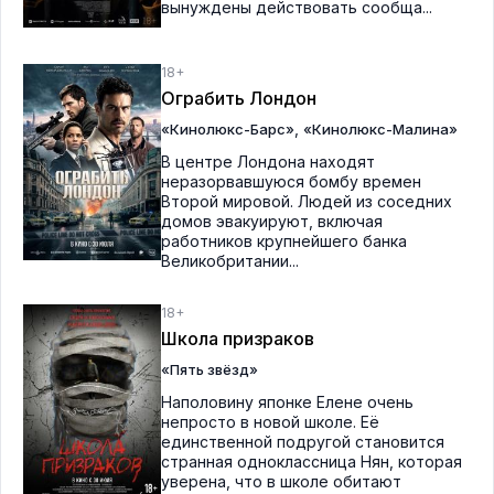
вынуждены действовать сообща...
18+
Ограбить Лондон
,
«Кинолюкс-Барс»
«Кинолюкс-Малина»
В центре Лондона находят
неразорвавшуюся бомбу времен
Второй мировой. Людей из соседних
домов эвакуируют, включая
работников крупнейшего банка
Великобритании...
18+
Школа призраков
«Пять звёзд»
Наполовину японке Елене очень
непросто в новой школе. Её
единственной подругой становится
странная одноклассница Нян, которая
уверена, что в школе обитают