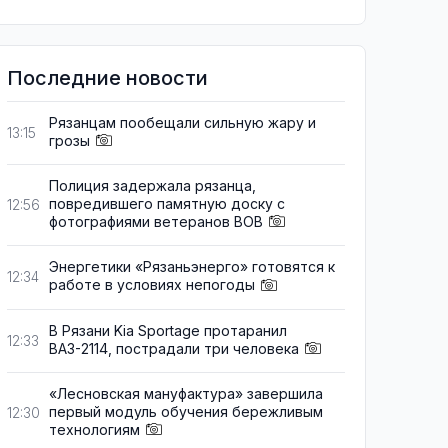
Последние новости
Рязанцам пообещали сильную жару и
13:15
грозы
Полиция задержала рязанца,
повредившего памятную доску с
12:56
фотографиями ветеранов ВОВ
Энергетики «Рязаньэнерго» готовятся к
12:34
работе в условиях непогоды
В Рязани Kia Sportage протаранил
12:33
ВАЗ-2114, пострадали три человека
«Лесновская мануфактура» завершила
первый модуль обучения бережливым
12:30
технологиям