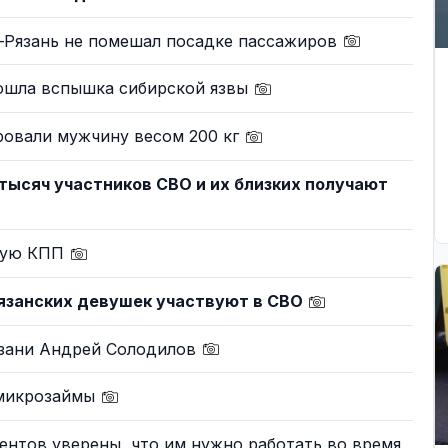
–Рязань не помешал посадке пассажиров
зошла вспышка сибирской язвы
ровали мужчину весом 200 кг
 тысяч участников СВО и их близких получают
дную КПП
рязанских девушек участвуют в СВО
язани Андрей Солодилов
 микрозаймы
ентов уверены, что им нужно работать во время