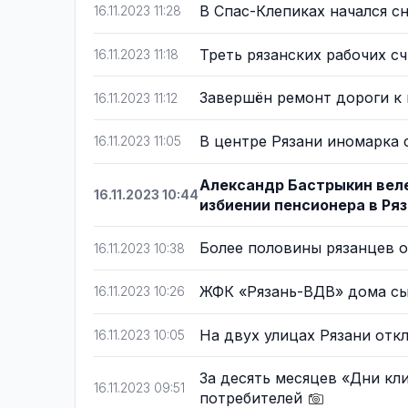
В Спас-Клепиках начался с
16.11.2023 11:28
Треть рязанских рабочих с
16.11.2023 11:18
Завершён ремонт дороги к
16.11.2023 11:12
В центре Рязани иномарка 
16.11.2023 11:05
Александр Бастрыкин веле
16.11.2023 10:44
избиении пенсионера в Ря
Более половины рязанцев 
16.11.2023 10:38
ЖФК «Рязань-ВДВ» дома с
16.11.2023 10:26
На двух улицах Рязани от
16.11.2023 10:05
За десять месяцев «Дни кли
16.11.2023 09:51
потребителей