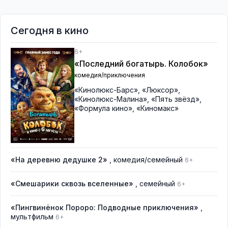
Сегодня в кино
6+
«Последний богатырь. Колобок»
комедия/приключения
«Кинолюкс-Барс»
,
«Люксор»
,
«Кинолюкс-Малина»
,
«Пять звёзд»
,
«Формула кино»
,
«Киномакс»
«На деревню дедушке 2»
, комедия/семейный
6+
«Смешарики сквозь вселенные»
, семейный
6+
«Пингвинёнок Пороро: Подводные приключения»
,
мультфильм
6+