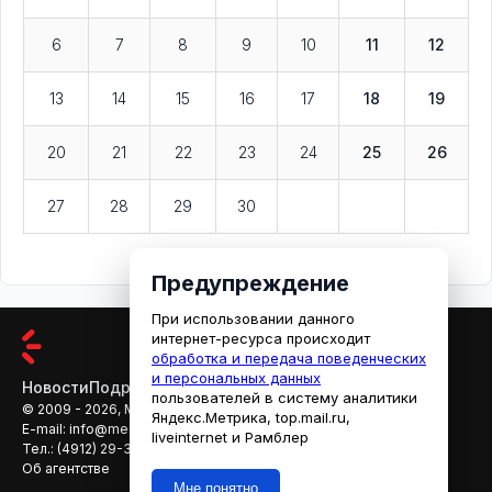
6
7
8
9
10
11
12
13
14
15
16
17
18
19
20
21
22
23
24
25
26
27
28
29
30
Предупреждение
При использовании данного
интернет-ресурса происходит
обработка и передача поведенческих
и персональных данных
Новости
Подробности
Афиша
Кино
пользователей в систему аналитики
© 2009 - 2026, МЕДИАРЯЗАНЬ
Яндекс.Метрика, top.mail.ru,
E-mail:
info@mediaryazan.ru
,
reklama@mediaryazan.ru
liveinternet и Рамблер
Тел.:
(4912) 29-33-66
Об агентстве
Мне понятно