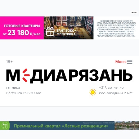
18+
Меню
пятница
+21°, солнечно
8/7/2026 1:58:08 am
юго-западный 2 м/с