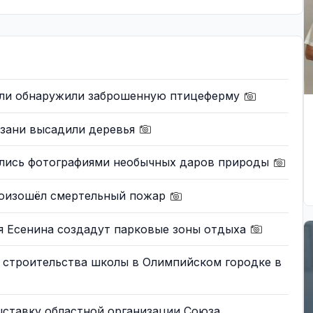
ели обнаружили заброшенную птицеферму
язани высадили деревья
ились фотографиями необычных даров природы
роизошёл смертельный пожар
я Есенина создадут парковые зоны отдыха
 строительства школы в Олимпийском городке в
ыставку областной организации Союза