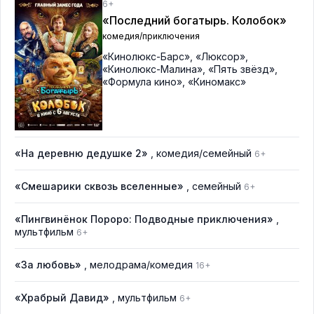
6+
«Последний богатырь. Колобок»
комедия/приключения
«Кинолюкс-Барс»
,
«Люксор»
,
«Кинолюкс-Малина»
,
«Пять звёзд»
,
«Формула кино»
,
«Киномакс»
«На деревню дедушке 2»
, комедия/семейный
6+
«Смешарики сквозь вселенные»
, семейный
6+
«Пингвинёнок Пороро: Подводные приключения»
,
мультфильм
6+
«За любовь»
, мелодрама/комедия
16+
«Храбрый Давид»
, мультфильм
6+