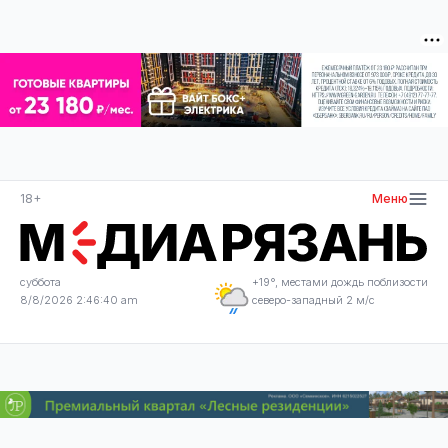
18+
Меню
суббота
+19°, местами дождь поблизости
8/8/2026 2:46:40 am
северо-западный 2 м/с