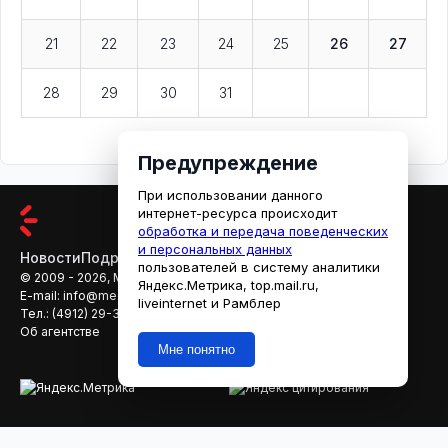
21
22
23
24
25
26
27
28
29
30
31
Предупреждение
При использовании данного
интернет-ресурса происходит
обработка и передача поведенческих
и персональных данных
Новости
Подробности
Афиша
Кино
пользователей в систему аналитики
© 2009 - 2026, МЕДИАРЯЗАНЬ
Яндекс.Метрика, top.mail.ru,
E-mail:
info@mediaryazan.ru
,
reklama@mediaryazan.ru
liveinternet и Рамблер
Тел.:
(4912) 29-33-66
Об агентстве
Мне понятно