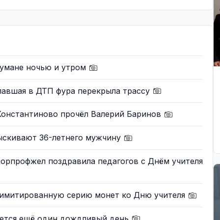
тумане ночью и утром
павшая в ДТП фура перекрыла трассу
 Константиново прочёл Валерий Баринов
ыскивают 36-летнего мужчину
Дорпрофжел поздравила педагогов с Днём учителя
лимитированную серию монет ко Дню учителя
ается ещё один дождливый день