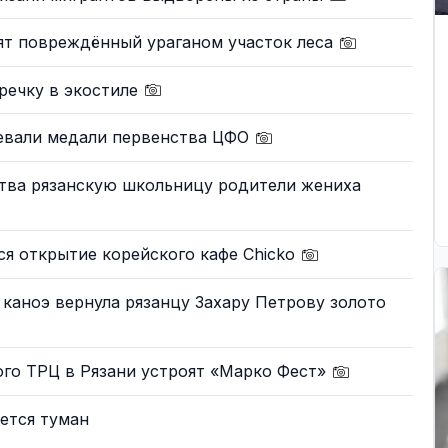
ят повреждённый ураганом участок леса
речку в экостиле
евали медали первенства ЦФО
ва рязанскую школьницу родители жениха
тся открытие корейского кафе Chicko
каноэ вернула рязанцу Захару Петрову золото
ого ТРЦ в Рязани устроят «Марко Фест»
ется туман