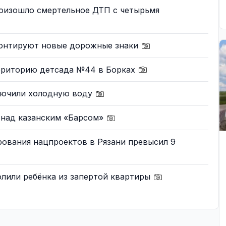
оизошло смертельное ДТП с четырьмя
монтируют новые дорожные знаки
ерриторию детсада №44 в Борках
ключили холодную воду
 над казанским «Барсом»
рования нацпроектов в Рязани превысил 9
олили ребёнка из запертой квартиры