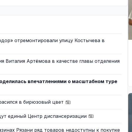
одор» отремонтировали улицу Костычева в
я Виталия Артёмова в качестве главы отделения
s поделилась впечатлениями о масштабном туре
красился в бирюзовый цвет
адут единый Центр диспансеризации
газинах Рязани ряд товаров недоступны к покупке