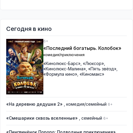
Сегодня в кино
6+
«Последний богатырь. Колобок»
комедия/приключения
«Кинолюкс-Барс»
,
«Люксор»
,
«Кинолюкс-Малина»
,
«Пять звёзд»
,
«Формула кино»
,
«Киномакс»
«На деревню дедушке 2»
, комедия/семейный
6+
«Смешарики сквозь вселенные»
, семейный
6+
«Пингвинёнок Пороро: Подводные приключения»
,