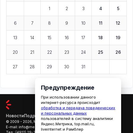
1
2
3
4
5
6
7
8
9
10
11
12
13
14
15
16
17
18
19
20
21
22
23
24
25
26
27
28
29
30
31
Предупреждение
При использовании данного
интернет-ресурса происходит
обработка и передача поведенческих
и персональных данных
Новости
Подробности
Афиша
Кино
пользователей в систему аналитики
© 2009 - 2026, МЕДИАРЯЗАНЬ
Яндекс.Метрика, top.mail.ru,
E-mail:
info@mediaryazan.ru
,
reklama@mediaryazan.ru
liveinternet и Рамблер
Тел.:
(4912) 29-33-66