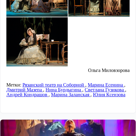
Ольга Миловзорова
Метки:
Рязанский театр на Соборной
,
Марина Есенина
,
Дмитрий Мазепа
,
Нина Бурдыгина
,
Светлана Гузикова
,
Андрей Кондрашов
,
Марина Заланская
,
Юлия Ксензова