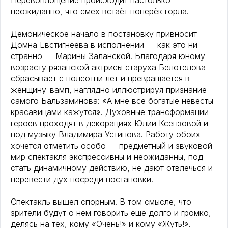
Перевоплощение происходит настолько
неожиданно, что смех встаёт поперёк горла.
Демоническое начало в постановку привносит
Домна Евстигнеева в исполнении — как это ни
странно — Марины Заланской. Благодаря юному
возрасту рязанской актрисы старуха Белотелова
сбрасывает с полсотни лет и превращается в
женщину-вамп, наглядно иллюстрируя признание
самого Бальзаминова: «А мне все богатые невесты
красавицами кажутся». Духовные трансформации
героев проходят в декорациях Юлии Ксензовой и
под музыку Владимира Устинова. Работу обоих
хочется отметить особо — предметный и звуковой
мир спектакля экспрессивны и неожиданны, под
стать динамичному действию, не дают отвлечься и
перевести дух посреди постановки.
Спектакль вышел спорным. В том смысле, что
зрители будут о нём говорить ещё долго и громко,
делясь на тех, кому «Очень!» и кому «Жуть!».