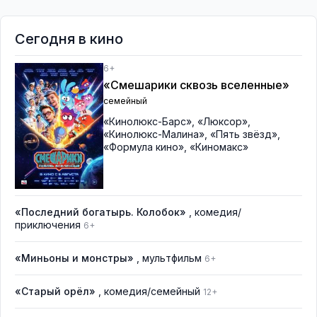
Сегодня в кино
6+
«Смешарики сквозь вселенные»
семейный
«Кинолюкс-Барс»
,
«Люксор»
,
«Кинолюкс-Малина»
,
«Пять звёзд»
,
«Формула кино»
,
«Киномакс»
«Последний богатырь. Колобок»
, комедия/
приключения
6+
«Миньоны и монстры»
, мультфильм
6+
«Старый орёл»
, комедия/семейный
12+