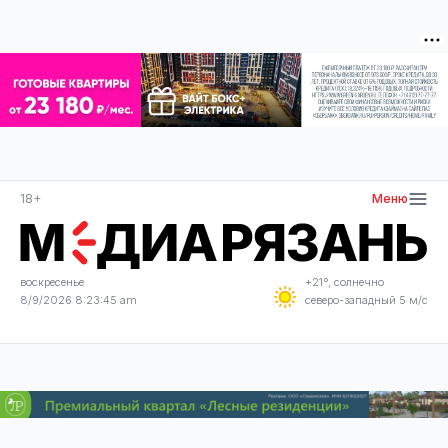
18+
Меню
воскресенье
+21°, солнечно
8/9/2026 8:23:47 am
северо-западный 5 м/с