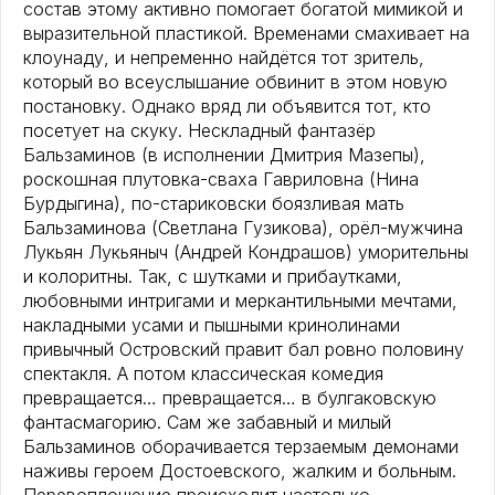
состав этому активно помогает богатой мимикой и
выразительной пластикой. Временами смахивает на
клоунаду, и непременно найдётся тот зритель,
который во всеуслышание обвинит в этом новую
постановку. Однако вряд ли объявится тот, кто
посетует на скуку. Нескладный фантазёр
Бальзаминов (в исполнении Дмитрия Мазепы),
роскошная плутовка-сваха Гавриловна (Нина
Бурдыгина), по-стариковски боязливая мать
Бальзаминова (Светлана Гузикова), орёл-мужчина
Лукьян Лукьяныч (Андрей Кондрашов) уморительны
и колоритны. Так, с шутками и прибаутками,
любовными интригами и меркантильными мечтами,
накладными усами и пышными кринолинами
привычный Островский правит бал ровно половину
спектакля. А потом классическая комедия
превращается… превращается… в булгаковскую
фантасмагорию. Сам же забавный и милый
Бальзаминов оборачивается терзаемым демонами
наживы героем Достоевского, жалким и больным.