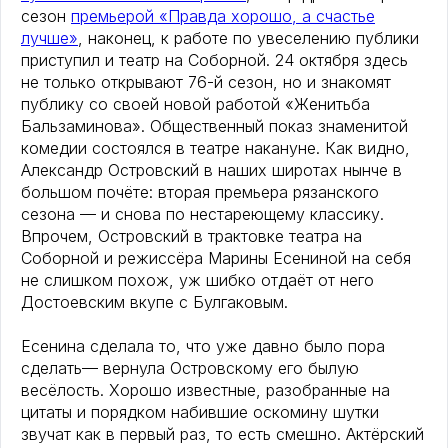
сезон
премьерой «Правда хорошо, а счастье
лучше»
, наконец, к работе по увеселению публики
приступил и театр на Соборной. 24 октября здесь
не только открывают 76-й сезон, но и знакомят
публику со своей новой работой «Женитьба
Бальзаминова». Общественный показ знаменитой
комедии состоялся в театре накануне. Как видно,
Александр Островский в наших широтах нынче в
большом почёте: вторая премьера рязанского
сезона — и снова по нестареющему классику.
Впрочем, Островский в трактовке театра на
Соборной и режиссёра Марины Есениной на себя
не слишком похож, уж шибко отдаёт от него
Достоевским вкупе с Булгаковым.
Есенина сделала то, что уже давно было пора
сделать— вернула Островскому его былую
весёлость. Хорошо известные, разобранные на
цитаты и порядком набившие оскомину шутки
звучат как в первый раз, то есть смешно. Актёрский