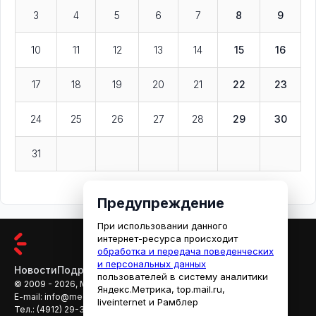
3
4
5
6
7
8
9
10
11
12
13
14
15
16
17
18
19
20
21
22
23
24
25
26
27
28
29
30
31
Предупреждение
При использовании данного
интернет-ресурса происходит
обработка и передача поведенческих
и персональных данных
Новости
Подробности
Афиша
Кино
пользователей в систему аналитики
© 2009 - 2026, МЕДИАРЯЗАНЬ
Яндекс.Метрика, top.mail.ru,
E-mail:
info@mediaryazan.ru
,
reklama@mediaryazan.ru
liveinternet и Рамблер
Тел.:
(4912) 29-33-66