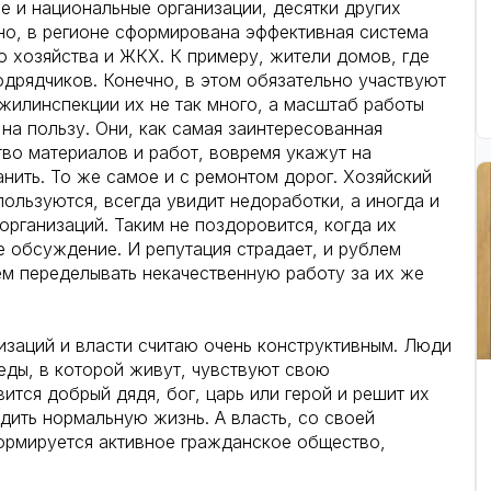
е и национальные организации, десятки других
но, в регионе сформирована эффективная система
 хозяйства и ЖКХ. К примеру, жители домов, где
одрядчиков. Конечно, в этом обязательно участвуют
жилинспекции их не так много, а масштаб работы
 на пользу. Они, как самая заинтересованная
тво материалов и работ, вовремя укажут на
анить. То же самое и с ремонтом дорог. Хозяйский
ользуются, всегда увидит недоработки, а иногда и
рганизаций. Таким не поздоровится, когда их
 обсуждение. И репутация страдает, и рублем
ем переделывать некачественную работу за их же
заций и власти считаю очень конструктивным. Люди
еды, в которой живут, чувствуют свою
вится добрый дядя, бог, царь или герой и решит их
дить нормальную жизнь. А власть, со своей
формируется активное гражданское общество,