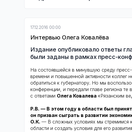
17.12.2016 00:00
Интервью Олега Ковалёва
Издание опубликовало ответы гла
были заданы в рамках пресс-кон
На состоявшейся в минувшую среду пресс-
времени и повышенной активности коллег не
обратиться к губернатору. Но мы воспольз
конференции, и передали главе региона те 
с ответами
Олега Ковалева
«Рязанским ве
Р.В. — В этом году в области был приня
он призван сыграть в развитии экономи
О.К.
— В сложных условиях мы стремимся к
области и создать условия для его развити