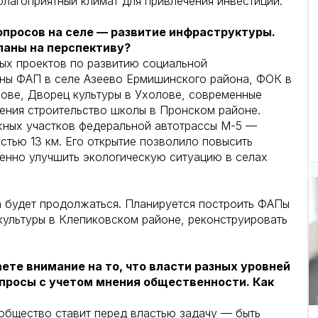
благоприятный климат для привлечения инвестиций.
опросов на селе — развитие инфраструктуры.
планы на перспективу?
ых проектов по развитию социальной
ены ФАП в селе Азеево Ермишинского района, ФОК в
мове, Дворец культуры в Ухолове, современные
ения строительство школы в Пронском районе.
жных участков федеральной автотрассы М-5 —
стью 13 км. Его открытие позволило повысить
енно улучшить экологическую ситуацию в селах
а будет продолжаться. Планируется построить ФАПы
ультуры в Клепиковском районе, реконструировать
аете внимание на то, что власти разных уровней
просы с учетом мнения общественности. Как
 общество ставит перед властью задачу — быть