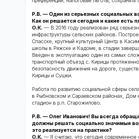
преференции, налоговые льготы, сохранять 
Р.В. — Один из серьезных социальных в
Как он решается сегодня и какие есть 
О.К.
— В 2016 году реализован ряд серьезн
инфраструктуры сельских районов. Постро
Спасске, крупный культурный Центр в Каси
школы в Ряжске и Кадоме, в стадии заверш
Введен в эксплуатацию один из самых сло
транспортный объезд с. Кирицы протяженно
безопасность движения на дороге, существ
Кирицы и Сушки.
Работа по развитию социальной сферы сел
в Рыбновском и Сараевском районах, Дом к
стадион в р.п. Старожилово.
Р.В. — Олег Иванович! Вы всегда обращ
должны решать социально значимые во
это реализуется на практике?
О.К.
— Я считаю, что сегодня современное