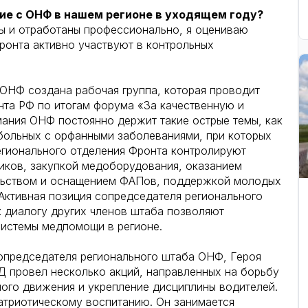
вие с ОНФ в нашем регионе в уходящем году?
 и отработаны профессионально, я оцениваю
ронта активно участвуют в контрольных
ОНФ создана рабочая группа, которая проводит
нта РФ по итогам форума «За качественную и
ания ОНФ постоянно держит такие острые темы, как
больных с орфанными заболеваниями, при которых
егионального отделения Фронта контролируют
иков, закупкой медоборудования, оказанием
льством и оснащением ФАПов, поддержкой молодых
 Активная позиция сопредседателя регионального
 диалогу других членов штаба позволяют
системы медпомощи в регионе.
опредседателя регионального штаба ОНФ, Героя
Д провел несколько акций, направленных на борьбу
ого движения и укрепление дисциплины водителей.
атриотическому воспитанию. Он занимается