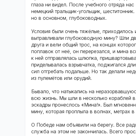
глаза ни видел. После учебного отряда нас
немецкий тральщик-угольщик, шеститонник.
но в основном, глубоководных.
Условия были очень тяжёлые, приходилось 
вытравливали глубоководную мину? Шли дв
друга и вели общий трос, на концах которо
поплавок от неё, он перерезался, и мина в
к ней отправлялась шлюпка, пришвартовыва
приделывалась взрывчатка, поджигался длин
сил отгребать подальше. Но так делали не
из пулемётов или орудий.
Бывало, что натыкались на неразорвавшуюс
всю жизнь. Мы шли в несколько кораблей в
эскадры пронеслось «Мина!». Был мгновенн
мину, которая проплыла в волнах, метрах в
О Победе нам объявили на берегу. Все радо
служба на этом не закончилась. Всего про