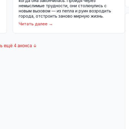
когда она закончилась. Пройдя через
немыслимые трудности, они столкнулись с
новым вызовом — из пепла и руин возродить
города, отстроить заново мирную жизнь.
Читать далее
ь ещё 4 анонса ↓