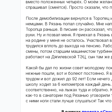
вместо положенных четырёх. О моём желани
спрашивал (смеётся). Просто сказали, что 
После демобилизации вернулся в Торопец 
немцами. В Рязань попал случайно. Мне на
Торопца раньше. В письме он рассказал, чт
руки. Ну и позвал меня. Я приехал в Рязань
на родине у меня не осталось. Участвовал 
трудился вплоть до выхода на пенсию. Раб
смены, потом старшим машинистом турбинно
работают на Дягилевской ТЭЦ, сын там же 
Какой бы дал по жизни совет молодому по
нежные пошли, вот и болеют постоянно. Я 
трудом и вот дожил до 92 лет! Если нечего 
школу ходил за 6 километров каждый день. 
соответственно, на лыжах туда и обратно. 
как-то в санатории под Рязанью уговорили 
с ними ноги стали лучше слушаться! Так чт
В рамках
проекта «Сви