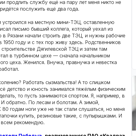
и продлить службу ещё на пару лет меня никто не
придётся послужить ещё два года.
и устроился на местную мини-ТЭЦ, оставленную
писал письмо бывший коллега, который уехал из
о в Рязани начали строить две ТЭЦ, и нужны рабочие
 в 1950 году и с тех пор живу здесь. Родственников
в строительстве Дягилевской ТЭЦ и затем там
отал в турбинном цехе — сначала начальником
го цеха. Женился. Внучка, правнучка и невестка
работал.
колению? Работать сызмальства! А то слишком
всё детство и юность занимался тяжёлым физическим
делать, то пусть занимаются спортом. Я, например, в
И обратно. По лесам и болотам. А зимой,
К 80 годам ноги уже не так стали слушаться, но меня
тапочки купить, резиновые такие, с пупырышками. И
о всем рекомендую.
детели Победы»
, реализованного ПАО «Квадра»