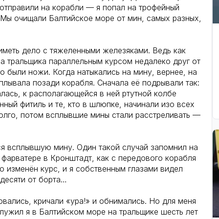
 отправили на корабли — я попал на трофейный
 Мы очищали Балтийское море от мин, самых разных,
иметь дело с тяжеленными железяками. Ведь как
а тральщика параллельным курсом недалеко друг от
го были ножи. Когда натыкались на мину, вернее, на
сплывала позади корабля. Сначала её подрывали так:
лась, к располагающейся в ней ртутной колбе
ный фитиль и те, кто в шлюпке, начинали изо всех
долго, потом всплывшие мины стали расстреливать —
я всплывшую мину. Один такой случай запомнил на
 фарватере в Кронштадт, как с передового корабля
о изменён курс, и я собственным глазами видел
 десяти от борта…
вались, кричали «ура!» и обнимались. Но для меня
служил я в Балтийском море на тральщике шесть лет