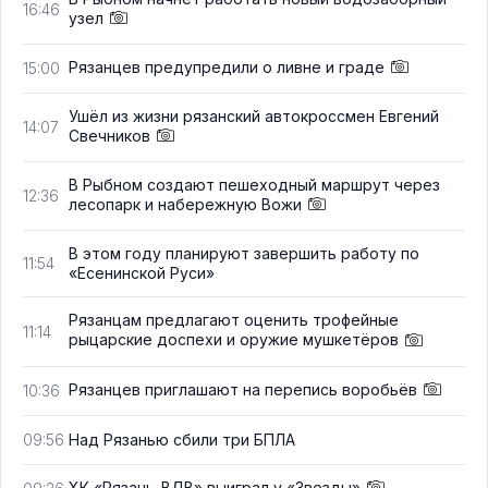
16:46
узел
Рязанцев предупредили о ливне и граде
15:00
Ушёл из жизни рязанский автокроссмен Евгений
14:07
Свечников
В Рыбном создают пешеходный маршрут через
12:36
лесопарк и набережную Вожи
В этом году планируют завершить работу по
11:54
«Есенинской Руси»
Рязанцам предлагают оценить трофейные
11:14
рыцарские доспехи и оружие мушкетёров
Рязанцев приглашают на перепись воробьёв
10:36
Над Рязанью сбили три БПЛА
09:56
ХК «Рязань-ВДВ» выиграл у «Звезды»