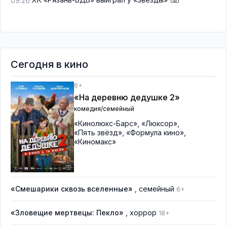
09:26
Сегодня в кино
6+
«На деревню дедушке 2»
комедия/семейный
«Кинолюкс-Барс»
,
«Люксор»
,
«Пять звёзд»
,
«Формула кино»
,
«Киномакс»
«Смешарики сквозь вселенные»
, семейный
6+
«Зловещие мертвецы: Пекло»
, хоррор
18+