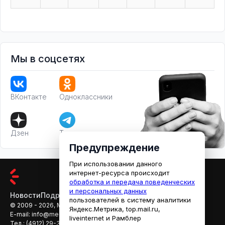
Мы в соцсетях
ВКонтакте
Одноклассники
Дзен
Телеграм
Предупреждение
При использовании данного
интернет-ресурса происходит
обработка и передача поведенческих
и персональных данных
Новости
Подробности
Афиша
Кино
пользователей в систему аналитики
© 2009 - 2026, МЕДИАРЯЗАНЬ
Яндекс.Метрика, top.mail.ru,
E-mail:
info@mediaryazan.ru
,
reklama@mediaryazan.ru
liveinternet и Рамблер
Тел.:
(4912) 29-33-66