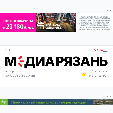
18+
Меню
четверг
+17°, солнечно
8/6/2026 2:58:31 am
южный 2 м/с