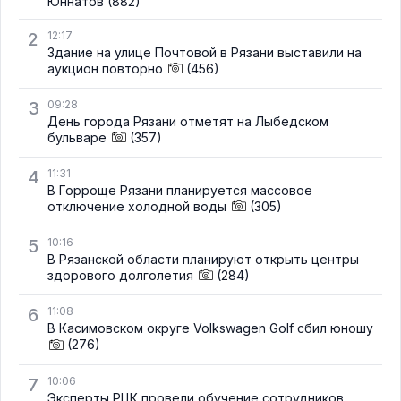
Юннатов
(882)
2
12:17
Здание на улице Почтовой в Рязани выставили на
аукцион повторно
(456)
3
09:28
День города Рязани отметят на Лыбедском
бульваре
(357)
4
11:31
В Горроще Рязани планируется массовое
отключение холодной воды
(305)
5
10:16
В Рязанской области планируют открыть центры
здорового долголетия
(284)
6
11:08
В Касимовском округе Volkswagen Golf сбил юношу
(276)
7
10:06
Эксперты РЦК провели обучение сотрудников