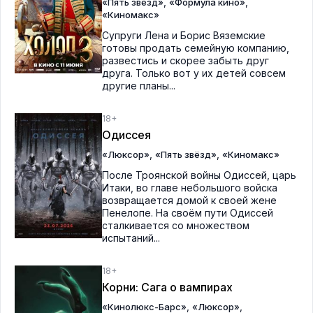
,
,
«Пять звёзд»
«Формула кино»
«Киномакс»
Супруги Лена и Борис Вяземские
готовы продать семейную компанию,
развестись и скорее забыть друг
друга. Только вот у их детей совсем
другие планы...
18+
Одиссея
,
,
«Люксор»
«Пять звёзд»
«Киномакс»
После Троянской войны Одиссей, царь
Итаки, во главе небольшого войска
возвращается домой к своей жене
Пенелопе. На своём пути Одиссей
сталкивается со множеством
испытаний...
18+
Корни: Сага о вампирах
,
,
«Кинолюкс-Барс»
«Люксор»