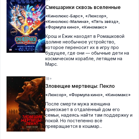
Смешарики сквозь вселенные
,
,
«Кинолюкс-Барс»
«Люксор»
,
,
«Кинолюкс-Малина»
«Пять звёзд»
,
«Формула кино»
«Киномакс»
Крош и Ёжик находят в Ромашковой
долине необычное устройство,
которое переносит их в игру про
будущее, где они — обычные дети на
космическом корабле, летящем на
Марс.
18+
Зловещие мертвецы: Пекло
,
,
«Люксор»
«Формула кино»
«Киномакс»
После смерти мужа женщина
приезжает в отдалённый дом его
семьи, надеясь найти там поддержку и
покой. Но постепенно всё
превращается в кошмар...