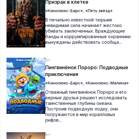
Призрак в клетке
,
«Кинолюкс-Барс»
«Пять звёзд»
В печально известной тюрьме
невидимая сила начинает жестоко
убивать заключенных. Враждующие
банды и коррумпированные охранники
вынуждены действовать сообща...
6+
Пингвинёнок Пороро: Подводные
приключения
,
«Кинолюкс-Барс»
«Кинолюкс-Малина»
Отважный пингвинёнок Пороро и его
верные друзья решают исследовать
таинственные глубины океана.
Построив подводную лодку, они
погружаются в мир коралловых
рифов...
6+