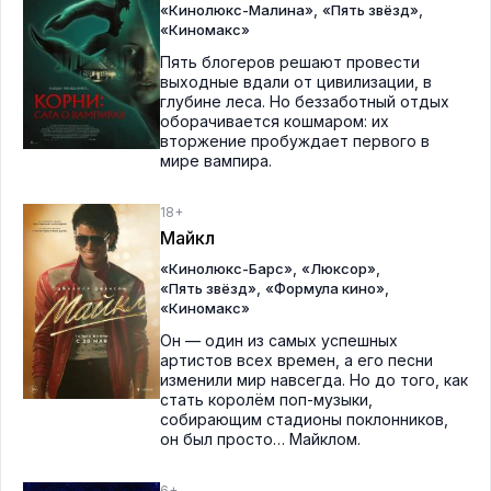
,
,
«Кинолюкс-Малина»
«Пять звёзд»
«Киномакс»
Пять блогеров решают провести
выходные вдали от цивилизации, в
глубине леса. Но беззаботный отдых
оборачивается кошмаром: их
вторжение пробуждает первого в
мире вампира.
18+
Майкл
,
,
«Кинолюкс-Барс»
«Люксор»
,
,
«Пять звёзд»
«Формула кино»
«Киномакс»
Он — один из самых успешных
артистов всех времен, а его песни
изменили мир навсегда. Но до того, как
стать королём поп-музыки,
собирающим стадионы поклонников,
он был просто… Майклом.
6+