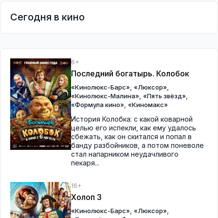
Сегодня в кино
6+
Последний богатырь. Колобок
,
,
«Кинолюкс-Барс»
«Люксор»
,
,
«Кинолюкс-Малина»
«Пять звёзд»
,
«Формула кино»
«Киномакс»
История Колобка: с какой коварной
целью его испекли, как ему удалось
сбежать, как он скитался и попал в
банду разбойников, а потом поневоле
стал напарником неудачливого
пекаря...
16+
Холоп 3
,
,
«Кинолюкс-Барс»
«Люксор»