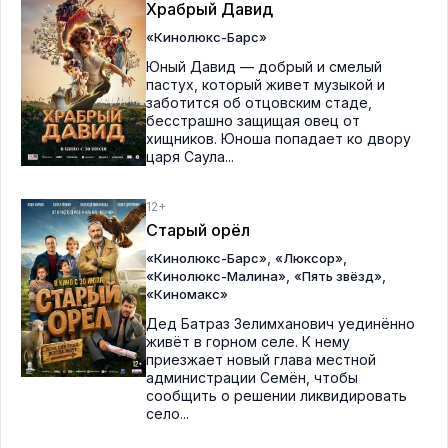
Храбрый Давид
«Кинолюкс-Барс»
Юный Давид — добрый и смелый
пастух, который живет музыкой и
заботится об отцовским стаде,
бесстрашно защищая овец от
хищников. Юноша попадает ко двору
царя Саула...
12+
Старый орёл
,
,
«Кинолюкс-Барс»
«Люксор»
,
,
«Кинолюкс-Малина»
«Пять звёзд»
«Киномакс»
Дед Батраз Зелимханович уединённо
живёт в горном селе. К нему
приезжает новый глава местной
администрации Семён, чтобы
сообщить о решении ликвидировать
село...