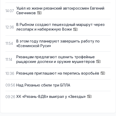
Ушёл из жизни рязанский автокроссмен Евгений
14:07
Свечников
В Рыбном создают пешеходный маршрут через
12:36
лесопарк и набережную Вожи
В этом году планируют завершить работу по
11:54
«Есенинской Руси»
Рязанцам предлагают оценить трофейные
11:14
рыцарские доспехи и оружие мушкетёров
Рязанцев приглашают на перепись воробьёв
10:36
Над Рязанью сбили три БПЛА
09:56
ХК «Рязань-ВДВ» выиграл у «Звезды»
09:26