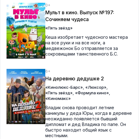
0+
Мульт в кино. Выпуск №197:
Сочиняем чудеса
«Пять звёзд»
Кеша изобретает чудесного мастера
на все руки и на все ноги, а
медвежонок Бо отправляется за
сокровищами таинственного Б.С.
6+
На деревню дедушке 2
,
,
«Кинолюкс-Барс»
«Люксор»
,
,
«Пять звёзд»
«Формула кино»
«Киномакс»
Владик снова проводит летние
каникулы у деда Юры, когда в деревне
неожиданно появляется бывший
дипломат и дед Владика по папе. Он
быстро находит общий язык с
местными.