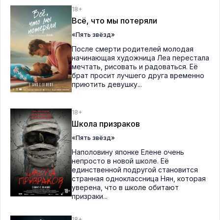
18+
Всё, что мы потеряли
«Пять звёзд»
После смерти родителей молодая
начинающая художница Леа перестала
мечтать, рисовать и радоваться. Её
брат просит лучшего друга временно
приютить девушку...
18+
Школа призраков
«Пять звёзд»
Наполовину японке Елене очень
непросто в новой школе. Её
единственной подругой становится
странная одноклассница Нян, которая
уверена, что в школе обитают
призраки...
18+