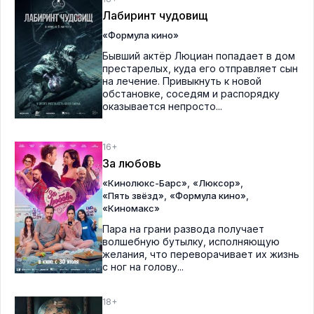
Лабиринт чудовищ
«Формула кино»
Бывший актёр Люциан попадает в дом
престарелых, куда его отправляет сын
на лечение. Привыкнуть к новой
обстановке, соседям и распорядку
оказывается непросто...
16+
За любовь
,
,
«Кинолюкс-Барс»
«Люксор»
,
,
«Пять звёзд»
«Формула кино»
«Киномакс»
Пара на грани развода получает
волшебную бутылку, исполняющую
желания, что переворачивает их жизнь
с ног на голову...
18+