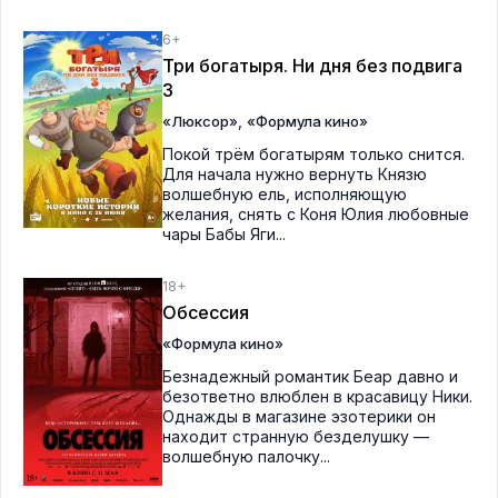
6+
Три богатыря. Ни дня без подвига
3
,
«Люксор»
«Формула кино»
Покой трём богатырям только снится.
Для начала нужно вернуть Князю
волшебную ель, исполняющую
желания, снять с Коня Юлия любовные
чары Бабы Яги...
18+
Обсессия
«Формула кино»
Безнадежный романтик Беар давно и
безответно влюблен в красавицу Ники.
Однажды в магазине эзотерики он
находит странную безделушку —
волшебную палочку...