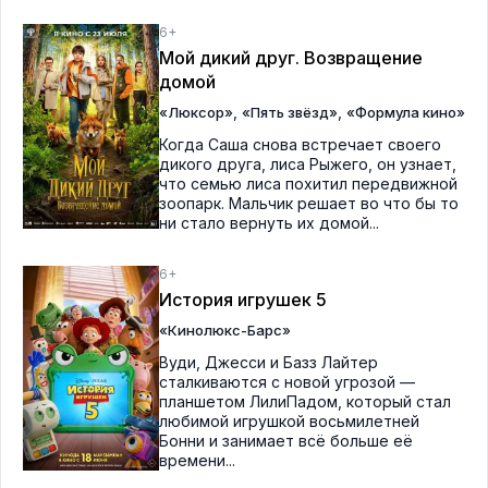
6+
Мой дикий друг. Возвращение
домой
,
,
«Люксор»
«Пять звёзд»
«Формула кино»
Когда Саша снова встречает своего
дикого друга, лиса Рыжего, он узнает,
что семью лиса похитил передвижной
зоопарк. Мальчик решает во что бы то
ни стало вернуть их домой...
6+
История игрушек 5
«Кинолюкс-Барс»
Вуди, Джесси и Базз Лайтер
сталкиваются с новой угрозой —
планшетом ЛилиПадом, который стал
любимой игрушкой восьмилетней
Бонни и занимает всё больше её
времени...