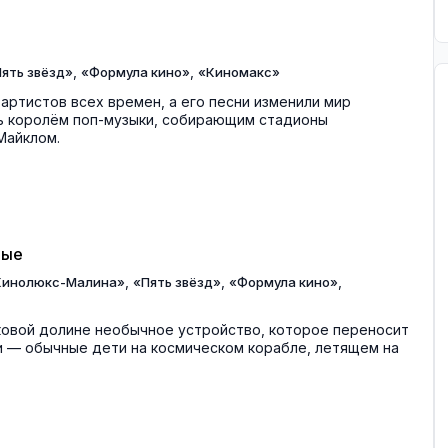
,
,
ять звёзд»
«Формула кино»
«Киномакс»
артистов всех времен, а его песни изменили мир
ать королём поп-музыки, собирающим стадионы
Майклом.
ные
,
,
,
Кинолюкс-Малина»
«Пять звёзд»
«Формула кино»
ковой долине необычное устройство, которое переносит
ни — обычные дети на космическом корабле, летящем на