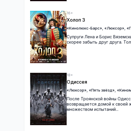
16+
Холоп 3
,
,
«Кинолюкс-Барс»
«Люксор»
«П
Супруги Лена и Борис Вяземск
скорее забыть друг друга. Тол
18+
Одиссея
,
,
«Люксор»
«Пять звёзд»
«Кино
После Троянской войны Одиссе
возвращается домой к своей ж
множеством испытаний...