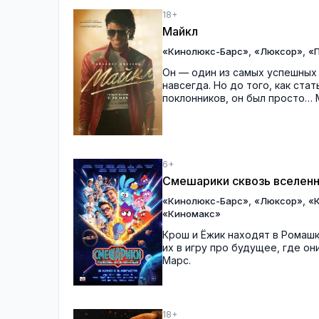
18+
Майкл
,
,
«Кинолюкс-Барс»
«Люксор»
«П
Он — один из самых успешных 
навсегда. Но до того, как ст
поклонников, он был просто… 
6+
Смешарики сквозь вселен
,
,
«Кинолюкс-Барс»
«Люксор»
«
«Киномакс»
Крош и Ёжик находят в Ромаш
их в игру про будущее, где о
Марс.
18+