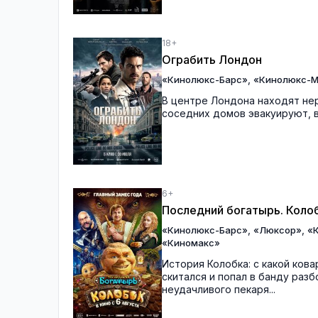
18+
Ограбить Лондон
,
«Кинолюкс-Барс»
«Кинолюкс-М
В центре Лондона находят не
соседних домов эвакуируют, в
6+
Последний богатырь. Коло
,
,
«Кинолюкс-Барс»
«Люксор»
«
«Киномакс»
История Колобка: с какой кова
скитался и попал в банду раз
неудачливого пекаря...