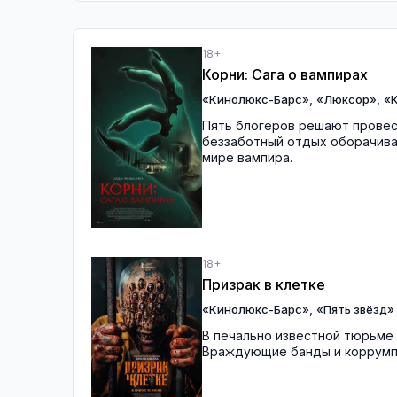
18+
Корни: Сага о вампирах
,
,
«Кинолюкс-Барс»
«Люксор»
«
Пять блогеров решают провест
беззаботный отдых оборачива
мире вампира.
18+
Призрак в клетке
,
«Кинолюкс-Барс»
«Пять звёзд»
В печально известной тюрьме 
Враждующие банды и коррумпи