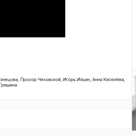
узнецова
,
Прохор Чеховской
,
Игорь Ильин
,
Анна Киселёва
,
Тришина