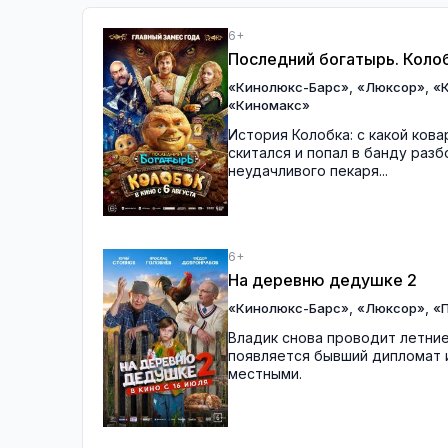
6+
Последний богатырь. Коло
,
,
«Кинолюкс-Барс»
«Люксор»
«
«Киномакс»
История Колобка: с какой кова
скитался и попал в банду раз
неудачливого пекаря...
6+
На деревню дедушке 2
,
,
«Кинолюкс-Барс»
«Люксор»
«П
Владик снова проводит летние
появляется бывший дипломат и
местными.