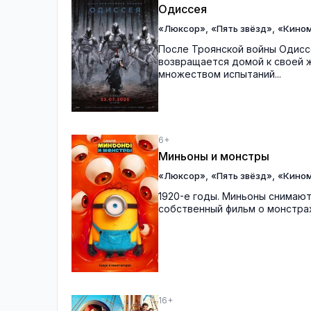
Одиссея
,
,
«Люксор»
«Пять звёзд»
«Кино
После Троянской войны Одиссе
возвращается домой к своей ж
множеством испытаний...
6+
Миньоны и монстры
,
,
«Люксор»
«Пять звёзд»
«Кино
1920-е годы. Миньоны снимают
собственный фильм о монстрах
16+