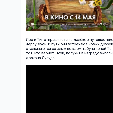
Лео и Тиг отправляются в далёкое путешестви
нерпу Луфи. В пути они встречают новых друзей
сталкиваются со злым вождём табуна коней Тен
тот, кто вернёт Луфи, получит в награду выпол
дракона Лусуда.