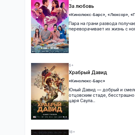
За любовь
,
,
«Кинолюкс-Барс»
«Люксор»
«П
Пара на грани развода получ
переворачивает их жизнь с ног 
6+
Храбрый Давид
«Кинолюкс-Барс»
Юный Давид — добрый и смелы
отцовским стаде, бесстрашно
царя Саула...
18+