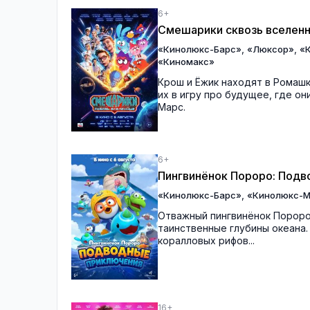
6+
Смешарики сквозь вселен
,
,
«Кинолюкс-Барс»
«Люксор»
«
«Киномакс»
Крош и Ёжик находят в Ромаш
их в игру про будущее, где о
Марс.
6+
Пингвинёнок Пороро: Под
,
«Кинолюкс-Барс»
«Кинолюкс-М
Отважный пингвинёнок Пороро
таинственные глубины океана.
коралловых рифов...
16+