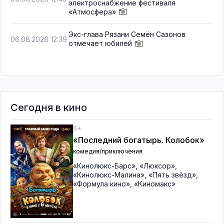
электроснабжение фестиваля
«Атмосфера»
Экс-глава Рязани Семён Сазонов
06.08.2026 12:39
отмечает юбилей
Сегодня в кино
6+
«Последний богатырь. Колобок»
комедия/приключения
«Кинолюкс-Барс»
,
«Люксор»
,
«Кинолюкс-Малина»
,
«Пять звёзд»
,
«Формула кино»
,
«Киномакс»