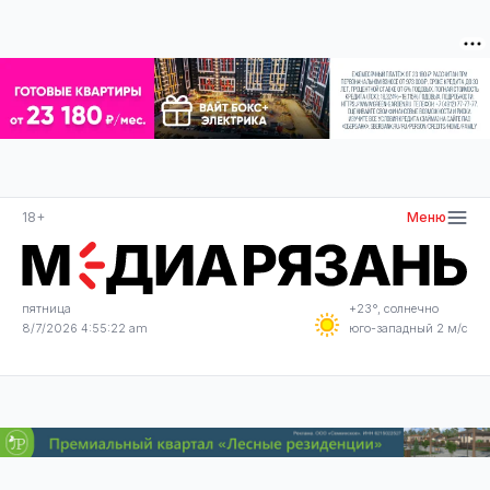
18+
Меню
пятница
+23°, солнечно
8/7/2026 4:55:23 am
юго-западный 2 м/с