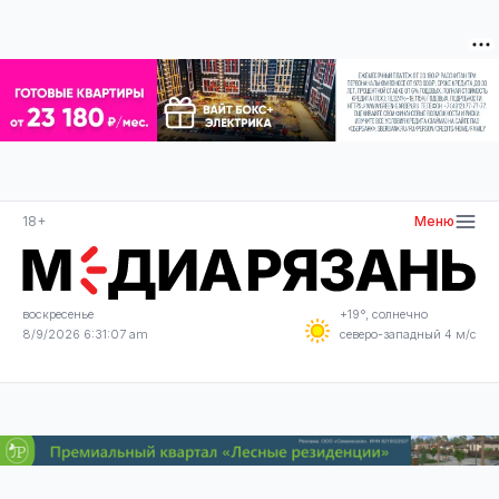
18+
Меню
воскресенье
+19°, солнечно
8/9/2026 6:31:07 am
северо-западный 4 м/с