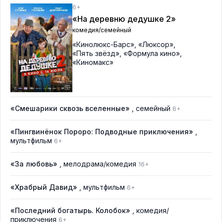
6+
«На деревню дедушке 2»
комедия/семейный
«Кинолюкс-Барс»
,
«Люксор»
,
«Пять звёзд»
,
«Формула кино»
,
«Киномакс»
«Смешарики сквозь вселенные»
, семейный
6+
«Пингвинёнок Пороро: Подводные приключения»
,
мультфильм
6+
«За любовь»
, мелодрама/комедия
16+
«Храбрый Давид»
, мультфильм
6+
«Последний богатырь. Колобок»
, комедия/
приключения
6+