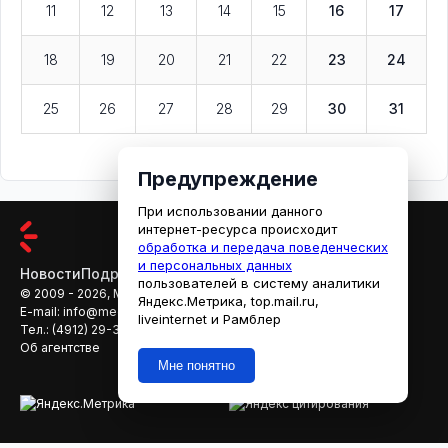
11
12
13
14
15
16
17
18
19
20
21
22
23
24
25
26
27
28
29
30
31
Предупреждение
При использовании данного
интернет-ресурса происходит
обработка и передача поведенческих
и персональных данных
Новости
Подробности
Афиша
Кино
пользователей в систему аналитики
© 2009 - 2026, МЕДИАРЯЗАНЬ
Яндекс.Метрика, top.mail.ru,
E-mail:
info@mediaryazan.ru
,
reklama@mediaryazan.ru
liveinternet и Рамблер
Тел.:
(4912) 29-33-66
Об агентстве
Мне понятно