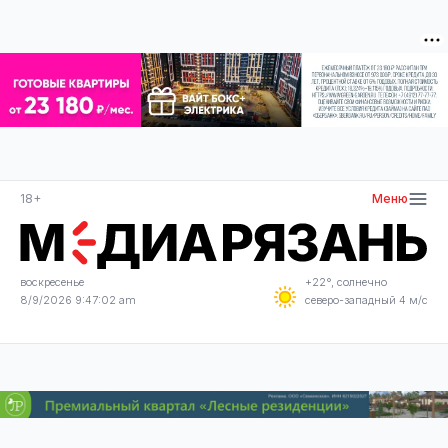
18+
Меню
воскресенье
+22°, солнечно
8/9/2026 9:47:02 am
северо-западный 4 м/с