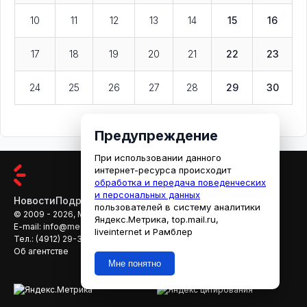
10
11
12
13
14
15
16
17
18
19
20
21
22
23
24
25
26
27
28
29
30
Предупреждение
При использовании данного
интернет-ресурса происходит
обработка и передача поведенческих
и персональных данных
Новости
Подробности
Афиша
Кино
пользователей в систему аналитики
© 2009 - 2026, МЕДИАРЯЗАНЬ
Яндекс.Метрика, top.mail.ru,
E-mail:
info@mediaryazan.ru
,
reklama@mediaryazan.ru
liveinternet и Рамблер
Тел.:
(4912) 29-33-66
Об агентстве
Мне понятно