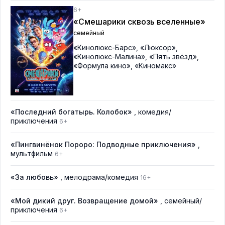
6+
«Смешарики сквозь вселенные»
семейный
«Кинолюкс-Барс»
,
«Люксор»
,
«Кинолюкс-Малина»
,
«Пять звёзд»
,
«Формула кино»
,
«Киномакс»
«Последний богатырь. Колобок»
, комедия/
приключения
6+
«Пингвинёнок Пороро: Подводные приключения»
,
мультфильм
6+
«За любовь»
, мелодрама/комедия
16+
«Мой дикий друг. Возвращение домой»
, семейный/
приключения
6+