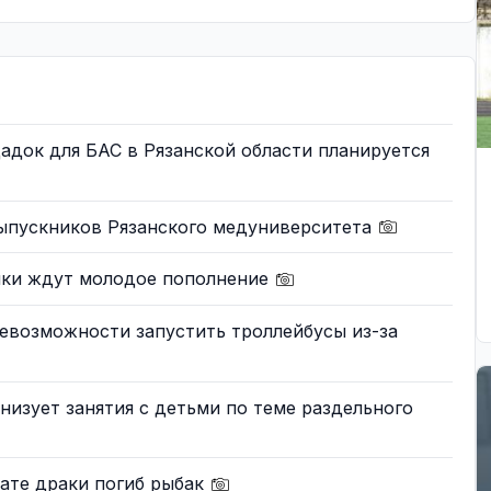
док для БАС в Рязанской области планируется
ыпускников Рязанского медуниверситета
ики ждут молодое пополнение
евозможности запустить троллейбусы из-за
низует занятия с детьми по теме раздельного
тате драки погиб рыбак