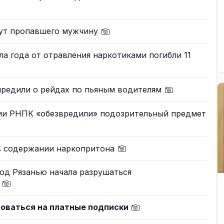
щут пропавшего мужчину
ла года от отравления наркотиками погибли 11
предили о рейдах по пьяным водителям
рии РНПК «обезвредили» подозрительный предмет
в содержании наркопритона
под Рязанью начала разрушаться
а
ловаться на платные подписки