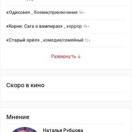
«Одиссея»
, боевик/приключения
18+
«Корни: Сага о вампирах»
, хоррор
18+
«Старый орёл»
, комедия/семейный
12+
Развернуть ↓
Скоро в кино
Мнение
Наталья Рубцова