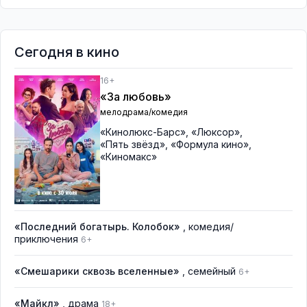
Сегодня в кино
16+
«За любовь»
мелодрама/комедия
«Кинолюкс-Барс»
,
«Люксор»
,
«Пять звёзд»
,
«Формула кино»
,
«Киномакс»
«Последний богатырь. Колобок»
, комедия/
приключения
6+
«Смешарики сквозь вселенные»
, семейный
6+
«Майкл»
, драма
18+