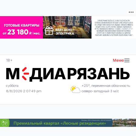
18+
Меню
суббота
+25°, переменная облачность
8/8/2026 2:07:49 pm
северо-западный 3 м/с