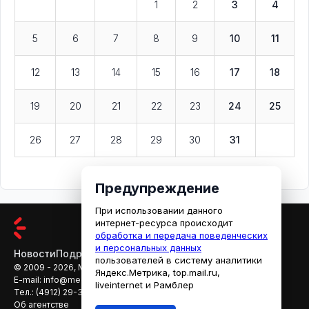
1
2
3
4
5
6
7
8
9
10
11
12
13
14
15
16
17
18
19
20
21
22
23
24
25
26
27
28
29
30
31
Предупреждение
При использовании данного
интернет-ресурса происходит
обработка и передача поведенческих
и персональных данных
Новости
Подробности
Афиша
Кино
пользователей в систему аналитики
© 2009 - 2026, МЕДИАРЯЗАНЬ
Яндекс.Метрика, top.mail.ru,
E-mail:
info@mediaryazan.ru
,
reklama@mediaryazan.ru
liveinternet и Рамблер
Тел.:
(4912) 29-33-66
Об агентстве