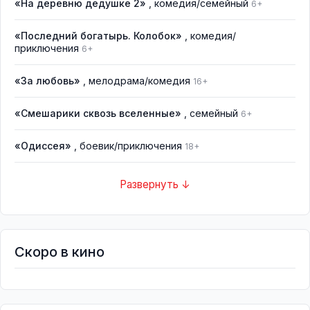
«На деревню дедушке 2»
, комедия/семейный
6+
«Последний богатырь. Колобок»
, комедия/
приключения
6+
«За любовь»
, мелодрама/комедия
16+
«Смешарики сквозь вселенные»
, семейный
6+
«Одиссея»
, боевик/приключения
18+
Развернуть ↓
Скоро в кино