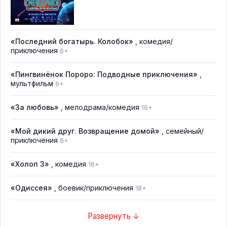
«Последний богатырь. Колобок»
, комедия/
приключения
6+
«Пингвинёнок Пороро: Подводные приключения»
,
мультфильм
6+
«За любовь»
, мелодрама/комедия
16+
«Мой дикий друг. Возвращение домой»
, семейный/
приключения
6+
«Холоп 3»
, комедия
16+
«Одиссея»
, боевик/приключения
18+
Развернуть ↓