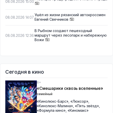
08.08.2026 15:00
Ушёл из жизни рязанский автокроссмен
08.08.2026 14:07
Евгений Свечников
В Рыбном создают пешеходный
маршрут через лесопарк и набережную
08.08.2026 12:36
Вожи
Сегодня в кино
6+
«Смешарики сквозь вселенные»
семейный
«Кинолюкс-Барс»
,
«Люксор»
,
«Кинолюкс-Малина»
,
«Пять звёзд»
,
«Формула кино»
,
«Киномакс»