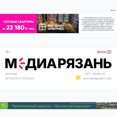
18+
Меню
пятница
+25°, солнечно
8/7/2026 5:13:02 am
юго-западный 3 м/с