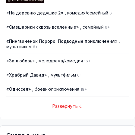
«На деревню дедушке 2»
, комедия/семейный
6+
«Смешарики сквозь вселенные»
, семейный
6+
«Пингвинёнок Пороро: Подводные приключения»
,
мультфильм
6+
«За любовь»
, мелодрама/комедия
16+
«Храбрый Давид»
, мультфильм
6+
«Одиссея»
, боевик/приключения
18+
Развернуть ↓