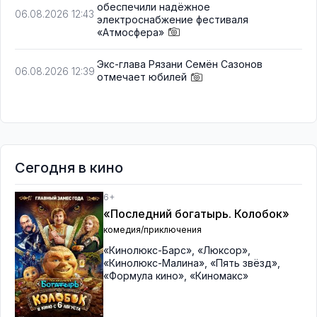
обеспечили надёжное
06.08.2026 12:43
электроснабжение фестиваля
«Атмосфера»
Экс-глава Рязани Семён Сазонов
06.08.2026 12:39
отмечает юбилей
Сегодня в кино
6+
«Последний богатырь. Колобок»
комедия/приключения
«Кинолюкс-Барс»
,
«Люксор»
,
«Кинолюкс-Малина»
,
«Пять звёзд»
,
«Формула кино»
,
«Киномакс»