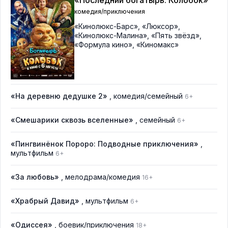
комедия/приключения
«Кинолюкс-Барс»
,
«Люксор»
,
«Кинолюкс-Малина»
,
«Пять звёзд»
,
«Формула кино»
,
«Киномакс»
«На деревню дедушке 2»
, комедия/семейный
6+
«Смешарики сквозь вселенные»
, семейный
6+
«Пингвинёнок Пороро: Подводные приключения»
,
мультфильм
6+
«За любовь»
, мелодрама/комедия
16+
«Храбрый Давид»
, мультфильм
6+
«Одиссея»
, боевик/приключения
18+