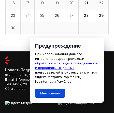
16
17
18
19
20
21
22
23
24
25
26
27
28
29
30
Предупреждение
При использовании данного
интернет-ресурса происходит
обработка и передача поведенческих
и персональных данных
Новости
Подробности
Афиша
Кино
пользователей в систему аналитики
© 2009 - 2026, МЕДИАРЯЗАНЬ
Яндекс.Метрика, top.mail.ru,
E-mail:
info@mediaryazan.ru
,
reklama@mediaryazan.ru
liveinternet и Рамблер
Тел.:
(4912) 29-33-66
Об агентстве
Мне понятно