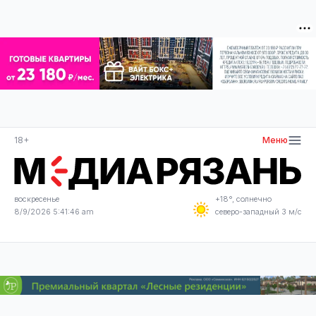
18+
Меню
воскресенье
+18°, солнечно
8/9/2026 5:41:47 am
северо-западный 3 м/с