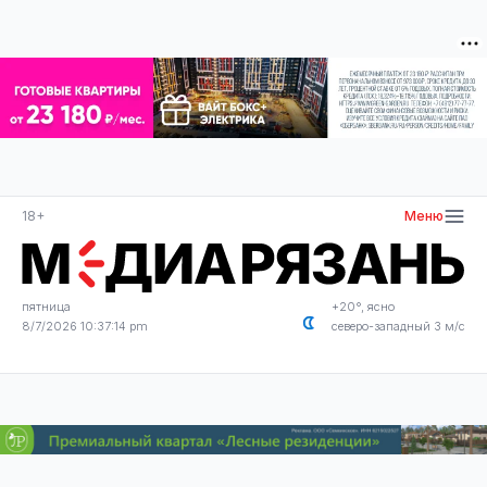
18+
Меню
пятница
+20°, ясно
8/7/2026 10:37:16 pm
северо-западный 3 м/с