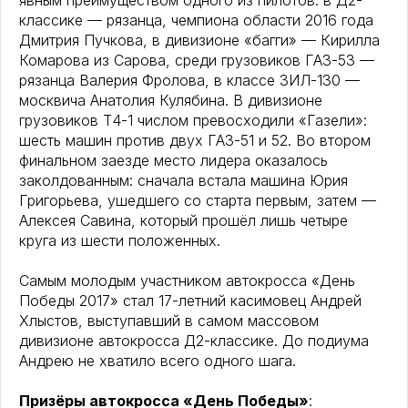
явным преимуществом одного из пилотов: в Д2-
классике — рязанца, чемпиона области 2016 года
Дмитрия Пучкова, в дивизионе «багги» — Кирилла
Комарова из Сарова, среди грузовиков ГАЗ-53 —
рязанца Валерия Фролова, в классе ЗИЛ-130 —
москвича Анатолия Кулябина. В дивизионе
грузовиков Т4-1 числом превосходили «Газели»:
шесть машин против двух ГАЗ-51 и 52. Во втором
финальном заезде место лидера оказалось
заколдованным: сначала встала машина Юрия
Григорьева, ушедшего со старта первым, затем —
Алексея Савина, который прошёл лишь четыре
круга из шести положенных.
Самым молодым участником автокросса «День
Победы 2017» стал 17-летний касимовец Андрей
Хлыстов, выступавший в самом массовом
дивизионе автокросса Д2-классике. До подиума
Андрею не хватило всего одного шага.
Призёры автокросса «День Победы»
: