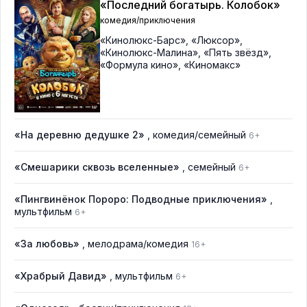
«Последний богатырь. Колобок»
комедия/приключения
«Кинолюкс-Барс»
,
«Люксор»
,
«Кинолюкс-Малина»
,
«Пять звёзд»
,
«Формула кино»
,
«Киномакс»
«На деревню дедушке 2»
, комедия/семейный
6+
«Смешарики сквозь вселенные»
, семейный
6+
«Пингвинёнок Пороро: Подводные приключения»
,
мультфильм
6+
«За любовь»
, мелодрама/комедия
16+
«Храбрый Давид»
, мультфильм
6+