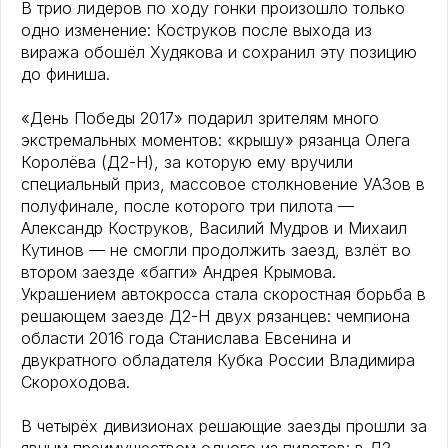
В трио лидеров по ходу гонки произошло только
одно изменение: Коструков после выхода из
виража обошёл Худякова и сохранил эту позицию
до финиша.
«День Победы 2017» подарил зрителям много
экстремальных моментов: «крышу» рязанца Олега
Королёва (Д2-Н), за которую ему вручили
специальный приз, массовое столкновение УАЗов в
полуфинале, после которого три пилота —
Александр Коструков, Василий Мудров и Михаил
Кутинов — не смогли продолжить заезд, взлёт во
втором заезде «багги» Андрея Крымова.
Украшением автокросса стала скоростная борьба в
решающем заезде Д2-Н двух рязанцев: чемпиона
области 2016 года Станислава Евсенина и
двукратного обладателя Кубка России Владимира
Скороходова.
В четырёх дивизионах решающие заезды прошли за