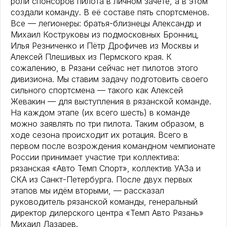
роли спонсоров пилота в личном зачёте, а в этом
создали команду. В её составе пять спортсменов.
Все — легионеры: братья-близнецы Александр и
Михаил Коструковы из подмосковных Бронниц,
Илья Резниченко и Пётр Дрофичев из Москвы и
Алексей Плешивых из Пермского края. К
сожалению, в Рязани сейчас нет пилотов этого
дивизиона. Мы ставим задачу подготовить своего
сильного спортсмена — такого как Алексей
Жевакин — для выступления в рязанской команде.
На каждом этапе (их всего шесть) в команде
можно заявлять по три пилота. Таким образом, в
ходе сезона происходит их ротация. Всего в
первом после возрождения командном чемпионате
России принимает участие три коллектива:
рязанская «Авто Темп Спорт», коллектив УАЗа и
СКА из Санкт-Петербурга. После двух первых
этапов мы идём вторыми, — рассказал
руководитель рязанской команды, генеральный
директор дилерского центра «Темп Авто Рязань»
Михаил Лазарев.