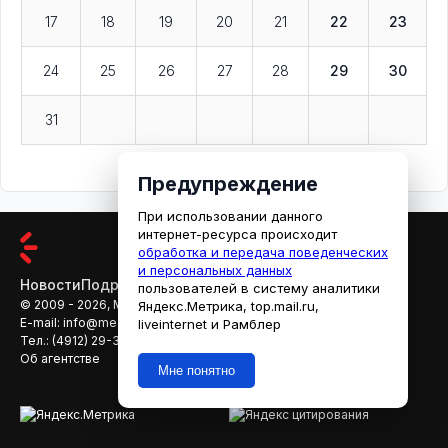
17
18
19
20
21
22
23
24
25
26
27
28
29
30
31
Предупреждение
При использовании данного
интернет-ресурса происходит
обработка и передача поведенческих
и персональных данных
Новости
Подробности
Афиша
Кино
пользователей в систему аналитики
© 2009 - 2026, МЕДИАРЯЗАНЬ
Яндекс.Метрика, top.mail.ru,
E-mail:
info@mediaryazan.ru
,
reklama@mediaryazan.ru
liveinternet и Рамблер
Тел.:
(4912) 29-33-66
Об агентстве
Мне понятно