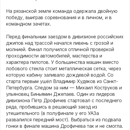
На рязанской земле команда одержала двойную
победу, выиграв соревнования и в личном, и в
командном зачётах.
Перед финальным заездом в дивизионе российских
джипов над трассой начался ливень с грозой и
молнией. Финал получился отличной проверкой
проходимости автомобилей, мастерства и
характера пилотов. У большинства машин вместо
лобового стекла стоит металлическая сетка, через
которую кабину заливало дождевой водой. Со
старта первым ушёл Владимир Худяков из Санкт-
Петербурга. Следом за ним — Михаил Коструков и
ульяновец Биньямин Джепаев. Один из лидеров
дивизиона Пётр Дрофичев стартовал с последнего
ряда, пробившись в решающий заезд из
утешительного (в полуфинале у его УАЗа
развалился передний мост). Выбраться из подвала
гонки в финале машина Дрофичева так и не смогла.