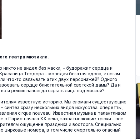
ого театра мюзикла.
о никто не видел без маски, – будоражит сердца и
Красавица Теодора – молодая богатая вдова, к ногам
 ли что-то связывать этих двух персонажей? Одного
завоевать сердце блистательной светской дамы? Да и
тво и решил навсегда скрыть лицо под маской?
 зрителям известную историю. Мы сломали существующие
– синтез сразу нескольких видов искусства: оперетты,
вления cirque nouveau. Известная музыка в талантливом
е в Париж начала ХХ века, захватывающие трюки – всё
зрителям ощущение праздника и восторга. Специально
ые цирковые номера, в том числе смертельно опасный