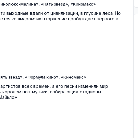
,
,
Кинолюкс-Малина»
«Пять звёзд»
«Киномакс»
и выходные вдали от цивилизации, в глубине леса. Но
ется кошмаром: их вторжение пробуждает первого в
,
,
ять звёзд»
«Формула кино»
«Киномакс»
артистов всех времен, а его песни изменили мир
ать королём поп-музыки, собирающим стадионы
Майклом.