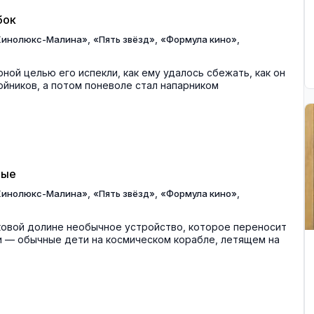
бок
,
,
,
Кинолюкс-Малина»
«Пять звёзд»
«Формула кино»
рной целью его испекли, как ему удалось сбежать, как он
бойников, а потом поневоле стал напарником
ные
,
,
,
Кинолюкс-Малина»
«Пять звёзд»
«Формула кино»
ковой долине необычное устройство, которое переносит
ни — обычные дети на космическом корабле, летящем на