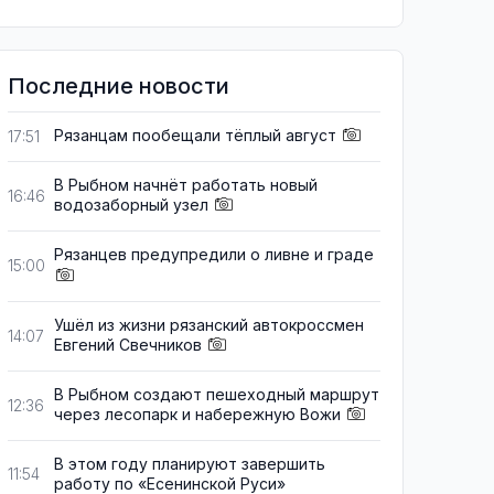
Последние новости
Рязанцам пообещали тёплый август
17:51
В Рыбном начнёт работать новый
16:46
водозаборный узел
Рязанцев предупредили о ливне и граде
15:00
Ушёл из жизни рязанский автокроссмен
14:07
Евгений Свечников
В Рыбном создают пешеходный маршрут
12:36
через лесопарк и набережную Вожи
В этом году планируют завершить
11:54
работу по «Есенинской Руси»