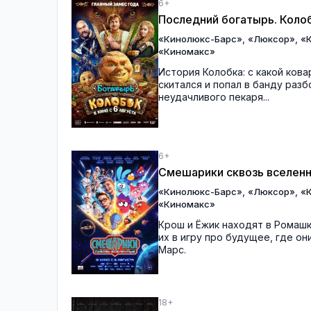
6+
Последний богатырь. Коло
,
,
«Кинолюкс-Барс»
«Люксор»
«
«Киномакс»
История Колобка: с какой кова
скитался и попал в банду раз
неудачливого пекаря...
6+
Смешарики сквозь вселен
,
,
«Кинолюкс-Барс»
«Люксор»
«
«Киномакс»
Крош и Ёжик находят в Ромаш
их в игру про будущее, где о
Марс.
18+