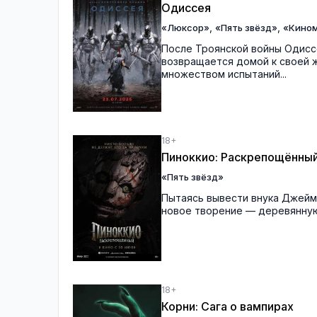
Одиссея
,
,
«Люксор»
«Пять звёзд»
«Кино
После Троянской войны Одиссе
возвращается домой к своей ж
множеством испытаний...
18+
Пиноккио: Раскрепощённы
«Пять звёзд»
Пытаясь вывести внука Джейм
новое творение — деревянную 
18+
Корни: Сага о вампирах