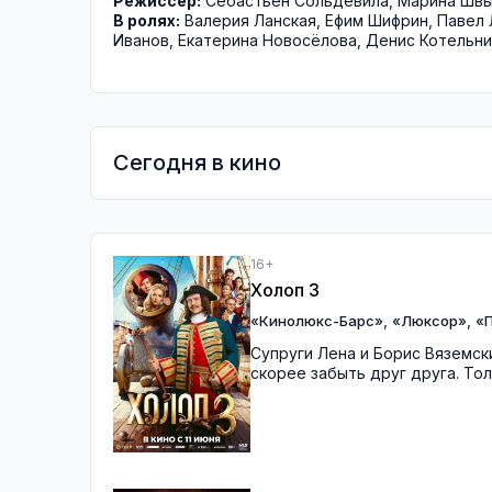
Режиссёр:
Себастьен Сольдевила
,
Марина Швы
В ролях:
Валерия Ланская
,
Ефим Шифрин
,
Павел
Иванов
,
Екатерина Новосёлова
,
Денис Котельни
Сегодня в кино
16+
Холоп 3
,
,
«Кинолюкс-Барс»
«Люксор»
«П
Супруги Лена и Борис Вяземск
скорее забыть друг друга. Тол