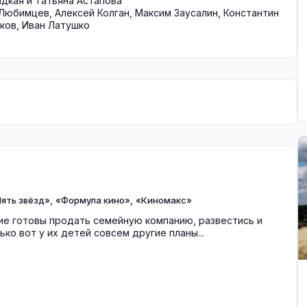
дкая и Татьяна Астапова
 Любимцев
,
Алексей Колган
,
Максим Заусалин
,
Константин
ков
,
Иван Латушко
,
,
ять звёзд»
«Формула кино»
«Киномакс»
ие готовы продать семейную компанию, развестись и
ько вот у их детей совсем другие планы...