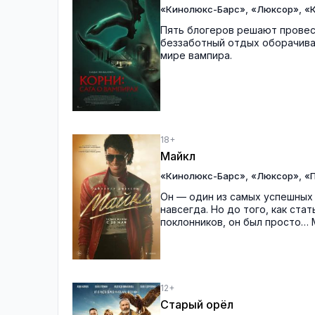
,
,
«Кинолюкс-Барс»
«Люксор»
«
Пять блогеров решают провест
беззаботный отдых оборачива
мире вампира.
18+
Майкл
,
,
«Кинолюкс-Барс»
«Люксор»
«П
Он — один из самых успешных 
навсегда. Но до того, как ст
поклонников, он был просто… 
12+
Старый орёл