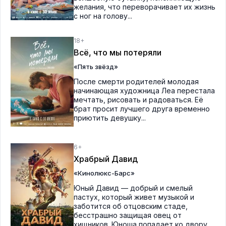
желания, что переворачивает их жизнь
с ног на голову...
18+
Всё, что мы потеряли
«Пять звёзд»
После смерти родителей молодая
начинающая художница Леа перестала
мечтать, рисовать и радоваться. Её
брат просит лучшего друга временно
приютить девушку...
6+
Храбрый Давид
«Кинолюкс-Барс»
Юный Давид — добрый и смелый
пастух, который живет музыкой и
заботится об отцовским стаде,
бесстрашно защищая овец от
хищников. Юноша попадает ко двору