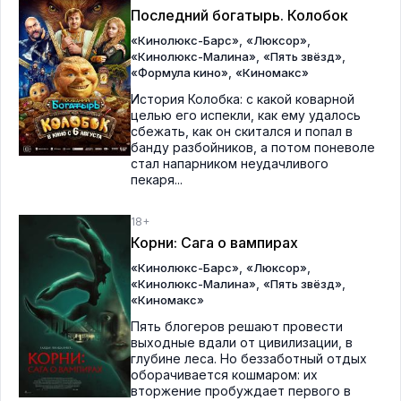
Последний богатырь. Колобок
,
,
«Кинолюкс-Барс»
«Люксор»
,
,
«Кинолюкс-Малина»
«Пять звёзд»
,
«Формула кино»
«Киномакс»
История Колобка: с какой коварной
целью его испекли, как ему удалось
сбежать, как он скитался и попал в
банду разбойников, а потом поневоле
стал напарником неудачливого
пекаря...
18+
Корни: Сага о вампирах
,
,
«Кинолюкс-Барс»
«Люксор»
,
,
«Кинолюкс-Малина»
«Пять звёзд»
«Киномакс»
Пять блогеров решают провести
выходные вдали от цивилизации, в
глубине леса. Но беззаботный отдых
оборачивается кошмаром: их
вторжение пробуждает первого в