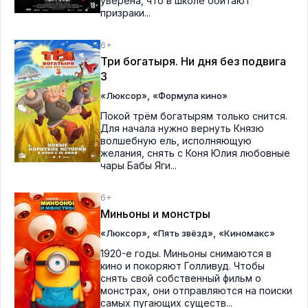
уверена, что в школе обитают
призраки...
6+
Три богатыря. Ни дня без подвига
3
,
«Люксор»
«Формула кино»
Покой трём богатырям только снится.
Для начала нужно вернуть Князю
волшебную ель, исполняющую
желания, снять с Коня Юлия любовные
чары Бабы Яги...
6+
Миньоны и монстры
,
,
«Люксор»
«Пять звёзд»
«Киномакс»
1920-е годы. Миньоны снимаются в
кино и покоряют Голливуд. Чтобы
снять свой собственный фильм о
монстрах, они отправляются на поиски
самых пугающих существ...