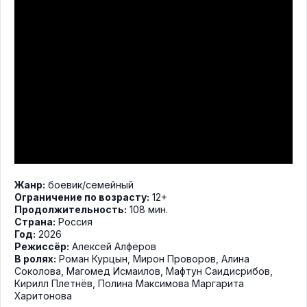
Жанр:
боевик
/
семейный
Ограничение по возрасту:
12+
Продолжительность:
108 мин.
Страна:
Россия
Год:
2026
Режиссёр:
Алексей Алфёров
В ролях:
Роман Курцын
,
Мирон Проворов
,
Алина
Соколова
,
Магомед Исмаилов
,
Мафтун Саидисрибов
,
Кирилл Плетнёв
,
Полина Максимова Маргарита
Харитонова