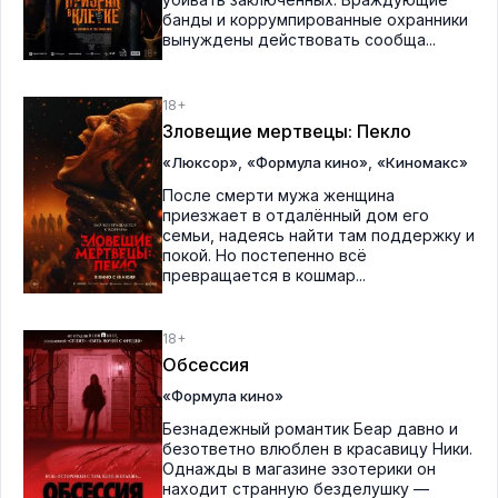
банды и коррумпированные охранники
вынуждены действовать сообща...
18+
Зловещие мертвецы: Пекло
,
,
«Люксор»
«Формула кино»
«Киномакс»
После смерти мужа женщина
приезжает в отдалённый дом его
семьи, надеясь найти там поддержку и
покой. Но постепенно всё
превращается в кошмар...
18+
Обсессия
«Формула кино»
Безнадежный романтик Беар давно и
безответно влюблен в красавицу Ники.
Однажды в магазине эзотерики он
находит странную безделушку —