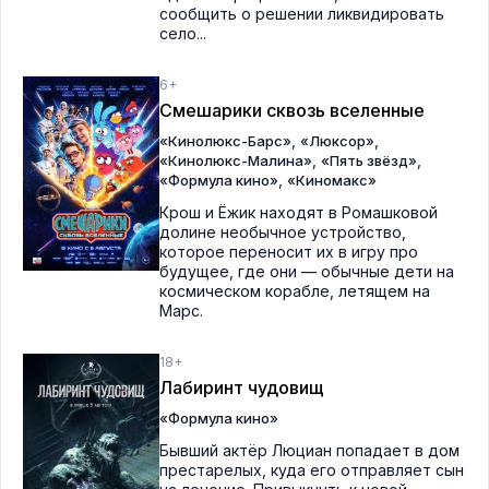
сообщить о решении ликвидировать
село...
6+
Смешарики сквозь вселенные
,
,
«Кинолюкс-Барс»
«Люксор»
,
,
«Кинолюкс-Малина»
«Пять звёзд»
,
«Формула кино»
«Киномакс»
Крош и Ёжик находят в Ромашковой
долине необычное устройство,
которое переносит их в игру про
будущее, где они — обычные дети на
космическом корабле, летящем на
Марс.
18+
Лабиринт чудовищ
«Формула кино»
Бывший актёр Люциан попадает в дом
престарелых, куда его отправляет сын