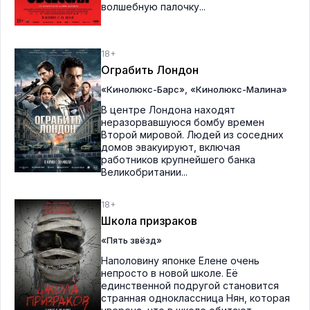
волшебную палочку...
18+
Ограбить Лондон
,
«Кинолюкс-Барс»
«Кинолюкс-Малина»
В центре Лондона находят
неразорвавшуюся бомбу времен
Второй мировой. Людей из соседних
домов эвакуируют, включая
работников крупнейшего банка
Великобритании...
18+
Школа призраков
«Пять звёзд»
Наполовину японке Елене очень
непросто в новой школе. Её
единственной подругой становится
странная одноклассница Нян, которая