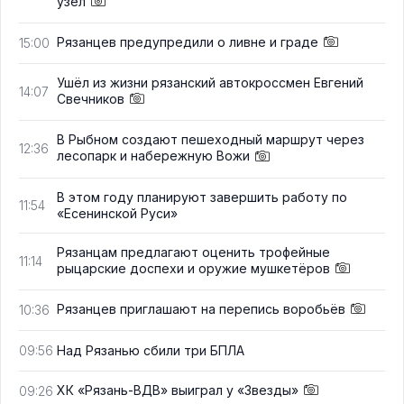
узел
Рязанцев предупредили о ливне и граде
15:00
Ушёл из жизни рязанский автокроссмен Евгений
14:07
Свечников
В Рыбном создают пешеходный маршрут через
12:36
лесопарк и набережную Вожи
В этом году планируют завершить работу по
11:54
«Есенинской Руси»
Рязанцам предлагают оценить трофейные
11:14
рыцарские доспехи и оружие мушкетёров
Рязанцев приглашают на перепись воробьёв
10:36
Над Рязанью сбили три БПЛА
09:56
ХК «Рязань-ВДВ» выиграл у «Звезды»
09:26