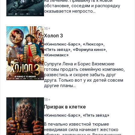
на лечение. Привыкнуть к новой
обстановке, соседям и распорядку
оказывается непросто...
16+
Холоп 3
,
,
«Кинолюкс-Барс»
«Люксор»
,
,
«Пять звёзд»
«Формула кино»
«Киномакс»
Супруги Лена и Борис Вяземские
готовы продать семейную компанию,
развестись и скорее забыть друг
друга. Только вот у их детей совсем
другие планы...
18+
Призрак в клетке
,
«Кинолюкс-Барс»
«Пять звёзд»
В печально известной тюрьме
невидимая сила начинает жестоко
убивать заключенных. Враждующие