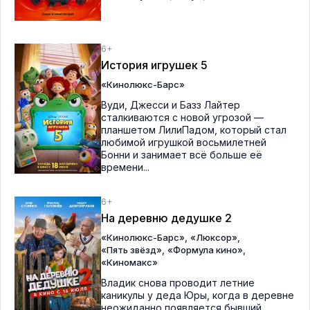
6+
История игрушек 5
«Кинолюкс-Барс»
Вуди, Джесси и Базз Лайтер
сталкиваются с новой угрозой —
планшетом ЛилиПадом, который стал
любимой игрушкой восьмилетней
Бонни и занимает всё больше её
времени...
6+
На деревню дедушке 2
,
,
«Кинолюкс-Барс»
«Люксор»
,
,
«Пять звёзд»
«Формула кино»
«Киномакс»
Владик снова проводит летние
каникулы у деда Юры, когда в деревне
неожиданно появляется бывший