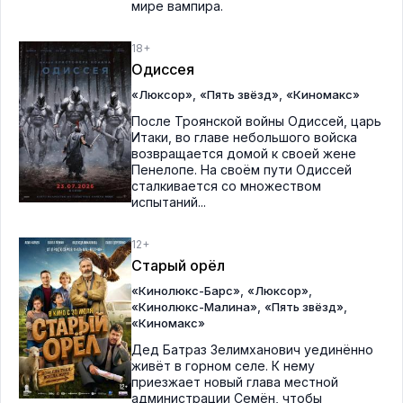
мире вампира.
18+
Одиссея
,
,
«Люксор»
«Пять звёзд»
«Киномакс»
После Троянской войны Одиссей, царь
Итаки, во главе небольшого войска
возвращается домой к своей жене
Пенелопе. На своём пути Одиссей
сталкивается со множеством
испытаний...
12+
Старый орёл
,
,
«Кинолюкс-Барс»
«Люксор»
,
,
«Кинолюкс-Малина»
«Пять звёзд»
«Киномакс»
Дед Батраз Зелимханович уединённо
живёт в горном селе. К нему
приезжает новый глава местной
администрации Семён, чтобы