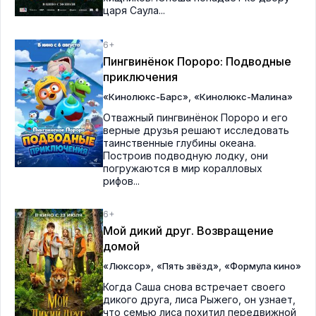
царя Саула...
6+
Пингвинёнок Пороро: Подводные
приключения
,
«Кинолюкс-Барс»
«Кинолюкс-Малина»
Отважный пингвинёнок Пороро и его
верные друзья решают исследовать
таинственные глубины океана.
Построив подводную лодку, они
погружаются в мир коралловых
рифов...
6+
Мой дикий друг. Возвращение
домой
,
,
«Люксор»
«Пять звёзд»
«Формула кино»
Когда Саша снова встречает своего
дикого друга, лиса Рыжего, он узнает,
что семью лиса похитил передвижной