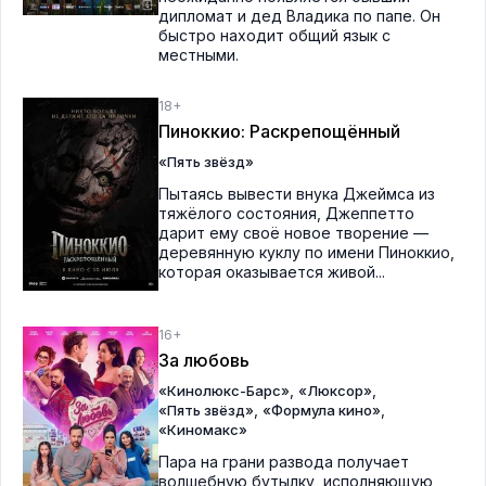
дипломат и дед Владика по папе. Он
быстро находит общий язык с
местными.
18+
Пиноккио: Раскрепощённый
«Пять звёзд»
Пытаясь вывести внука Джеймса из
тяжёлого состояния, Джеппетто
дарит ему своё новое творение —
деревянную куклу по имени Пиноккио,
которая оказывается живой...
16+
За любовь
,
,
«Кинолюкс-Барс»
«Люксор»
,
,
«Пять звёзд»
«Формула кино»
«Киномакс»
Пара на грани развода получает
волшебную бутылку, исполняющую