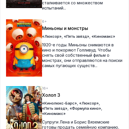
сталкивается со множеством
испытаний...
6+
Миньоны и монстры
,
,
«Люксор»
«Пять звёзд»
«Киномакс»
1920-е годы. Миньоны снимаются в
кино и покоряют Голливуд. Чтобы
снять свой собственный фильм о
монстрах, они отправляются на поиски
самых пугающих существ...
16+
Холоп 3
,
,
«Кинолюкс-Барс»
«Люксор»
,
,
«Пять звёзд»
«Формула кино»
«Киномакс»
Супруги Лена и Борис Вяземские
готовы продать семейную компанию,