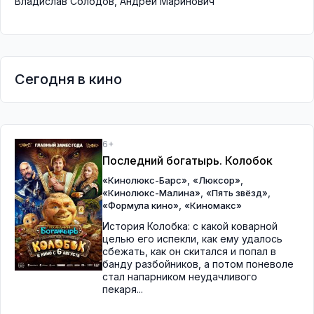
Владислав Солодов
,
Андрей Маринович
Сегодня в кино
6+
Последний богатырь. Колобок
,
,
«Кинолюкс-Барс»
«Люксор»
,
,
«Кинолюкс-Малина»
«Пять звёзд»
,
«Формула кино»
«Киномакс»
История Колобка: с какой коварной
целью его испекли, как ему удалось
сбежать, как он скитался и попал в
банду разбойников, а потом поневоле
стал напарником неудачливого
пекаря...