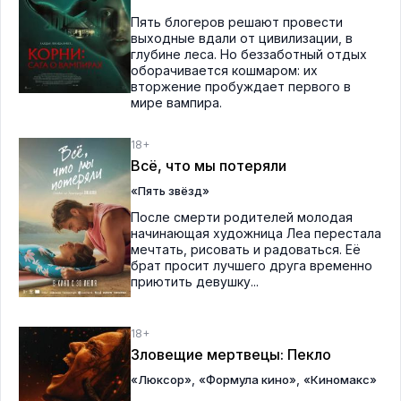
Пять блогеров решают провести
выходные вдали от цивилизации, в
глубине леса. Но беззаботный отдых
оборачивается кошмаром: их
вторжение пробуждает первого в
мире вампира.
18+
Всё, что мы потеряли
«Пять звёзд»
После смерти родителей молодая
начинающая художница Леа перестала
мечтать, рисовать и радоваться. Её
брат просит лучшего друга временно
приютить девушку...
18+
Зловещие мертвецы: Пекло
,
,
«Люксор»
«Формула кино»
«Киномакс»