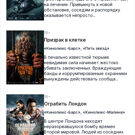
на лечение. Привыкнуть к новой
обстановке, соседям и распорядку
оказывается непросто...
18+
Призрак в клетке
,
«Кинолюкс-Барс»
«Пять звёзд»
В печально известной тюрьме
невидимая сила начинает жестоко
убивать заключенных. Враждующие
банды и коррумпированные охранники
вынуждены действовать сообща...
18+
Ограбить Лондон
,
«Кинолюкс-Барс»
«Кинолюкс-Малина»
В центре Лондона находят
неразорвавшуюся бомбу времен
Второй мировой. Людей из соседних