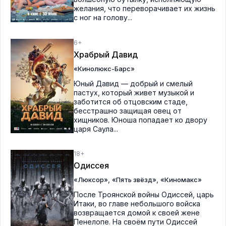
желания, что переворачивает их жизнь
с ног на голову...
6+
Храбрый Давид
«Кинолюкс-Барс»
Юный Давид — добрый и смелый
пастух, который живет музыкой и
заботится об отцовским стаде,
бесстрашно защищая овец от
хищников. Юноша попадает ко двору
царя Саула...
18+
Одиссея
,
,
«Люксор»
«Пять звёзд»
«Киномакс»
После Троянской войны Одиссей, царь
Итаки, во главе небольшого войска
возвращается домой к своей жене
Пенелопе. На своём пути Одиссей