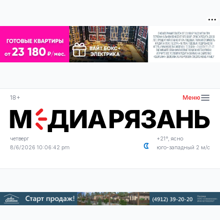
18+
Меню
четверг
+21°, ясно
8/6/2026 10:06:43 pm
юго-западный 2 м/с