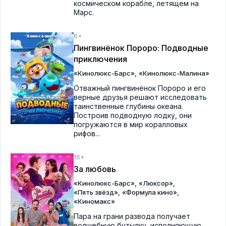
космическом корабле, летящем на
Марс.
6+
Пингвинёнок Пороро: Подводные
приключения
,
«Кинолюкс-Барс»
«Кинолюкс-Малина»
Отважный пингвинёнок Пороро и его
верные друзья решают исследовать
таинственные глубины океана.
Построив подводную лодку, они
погружаются в мир коралловых
рифов...
16+
За любовь
,
,
«Кинолюкс-Барс»
«Люксор»
,
,
«Пять звёзд»
«Формула кино»
«Киномакс»
Пара на грани развода получает
волшебную бутылку, исполняющую