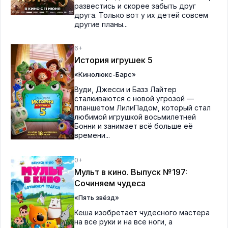
развестись и скорее забыть друг
друга. Только вот у их детей совсем
другие планы...
6+
История игрушек 5
«Кинолюкс-Барс»
Вуди, Джесси и Базз Лайтер
сталкиваются с новой угрозой —
планшетом ЛилиПадом, который стал
любимой игрушкой восьмилетней
Бонни и занимает всё больше её
времени...
0+
Мульт в кино. Выпуск №197:
Сочиняем чудеса
«Пять звёзд»
Кеша изобретает чудесного мастера
на все руки и на все ноги, а