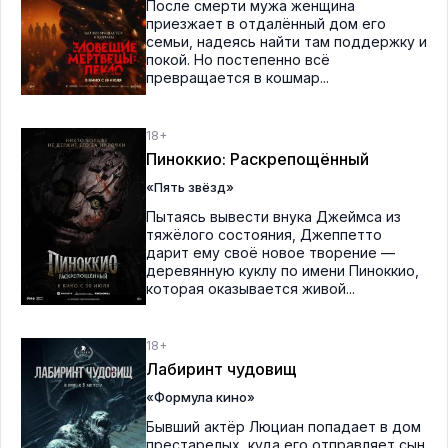
После смерти мужа женщина
приезжает в отдалённый дом его
семьи, надеясь найти там поддержку и
покой. Но постепенно всё
превращается в кошмар...
18+
Пиноккио: Раскрепощённый
«Пять звёзд»
Пытаясь вывести внука Джеймса из
тяжёлого состояния, Джеппетто
дарит ему своё новое творение —
деревянную куклу по имени Пиноккио,
которая оказывается живой...
18+
Лабиринт чудовищ
«Формула кино»
Бывший актёр Люциан попадает в дом
престарелых, куда его отправляет сын