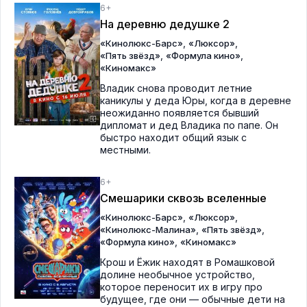
6+
На деревню дедушке 2
,
,
«Кинолюкс-Барс»
«Люксор»
,
,
«Пять звёзд»
«Формула кино»
«Киномакс»
Владик снова проводит летние
каникулы у деда Юры, когда в деревне
неожиданно появляется бывший
дипломат и дед Владика по папе. Он
быстро находит общий язык с
местными.
6+
Смешарики сквозь вселенные
,
,
«Кинолюкс-Барс»
«Люксор»
,
,
«Кинолюкс-Малина»
«Пять звёзд»
,
«Формула кино»
«Киномакс»
Крош и Ёжик находят в Ромашковой
долине необычное устройство,
которое переносит их в игру про
будущее, где они — обычные дети на