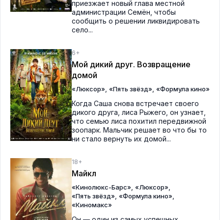
приезжает новый глава местной
администрации Семён, чтобы
сообщить о решении ликвидировать
село...
6+
Мой дикий друг. Возвращение
домой
,
,
«Люксор»
«Пять звёзд»
«Формула кино»
Когда Саша снова встречает своего
дикого друга, лиса Рыжего, он узнает,
что семью лиса похитил передвижной
зоопарк. Мальчик решает во что бы то
ни стало вернуть их домой...
18+
Майкл
,
,
«Кинолюкс-Барс»
«Люксор»
,
,
«Пять звёзд»
«Формула кино»
«Киномакс»
Он — один из самых успешных