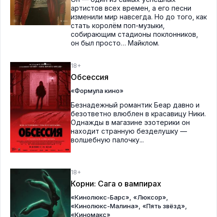
артистов всех времен, а его песни
изменили мир навсегда. Но до того, как
стать королём поп-музыки,
собирающим стадионы поклонников,
он был просто… Майклом.
18+
Обсессия
«Формула кино»
Безнадежный романтик Беар давно и
безответно влюблен в красавицу Ники.
Однажды в магазине эзотерики он
находит странную безделушку —
волшебную палочку...
18+
Корни: Сага о вампирах
,
,
«Кинолюкс-Барс»
«Люксор»
,
,
«Кинолюкс-Малина»
«Пять звёзд»
«Киномакс»