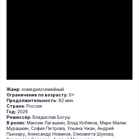
Жанр:
комедия
/
семейный
Ограничение по возрасту:
6+
Продолжительность:
82 мин.
Страна:
Россия
Год:
2026
Режиссёр:
Владислав Богуш
В ролях:
Максим Лагашкин
,
Влад Кобяков
,
Марк-Малик
Мурашкин
,
София Петрова
,
Ульяна Чжан
,
Андрей
Пынзару
,
Александр Новиков
,
Елизавета Шукова
,