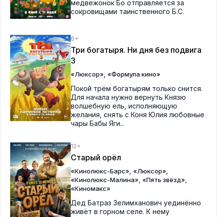
медвежонок Бо отправляется за
сокровищами таинственного Б.С.
6+
Три богатыря. Ни дня без подвига
3
,
«Люксор»
«Формула кино»
Покой трём богатырям только снится.
Для начала нужно вернуть Князю
волшебную ель, исполняющую
желания, снять с Коня Юлия любовные
чары Бабы Яги...
12+
Старый орёл
,
,
«Кинолюкс-Барс»
«Люксор»
,
,
«Кинолюкс-Малина»
«Пять звёзд»
«Киномакс»
Дед Батраз Зелимханович уединённо
живёт в горном селе. К нему