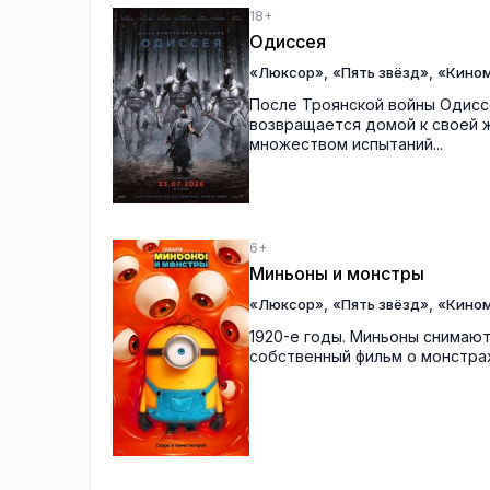
18+
Одиссея
,
,
«Люксор»
«Пять звёзд»
«Кино
После Троянской войны Одиссе
возвращается домой к своей ж
множеством испытаний...
6+
Миньоны и монстры
,
,
«Люксор»
«Пять звёзд»
«Кино
1920-е годы. Миньоны снимают
собственный фильм о монстрах