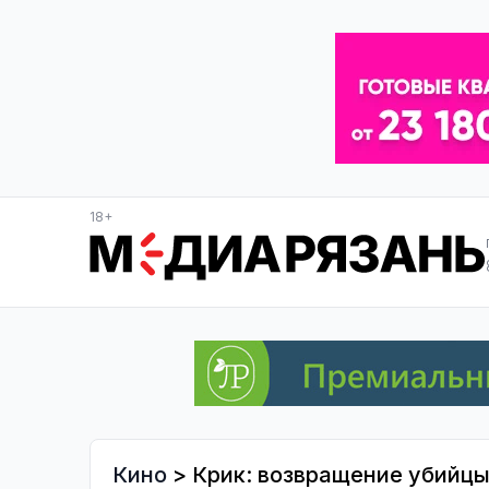
18+
Кино
> Крик: возвращение убийц