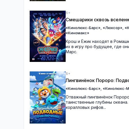
6+
Смешарики сквозь вселен
,
,
«Кинолюкс-Барс»
«Люксор»
«
«Киномакс»
Крош и Ёжик находят в Ромаш
их в игру про будущее, где о
Марс.
6+
Пингвинёнок Пороро: Под
,
«Кинолюкс-Барс»
«Кинолюкс-М
Отважный пингвинёнок Пороро
таинственные глубины океана.
коралловых рифов...