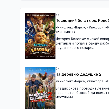
6+
Последний богатырь. Коло
,
,
«Кинолюкс-Барс»
«Люксор»
«
«Киномакс»
История Колобка: с какой кова
скитался и попал в банду раз
неудачливого пекаря...
6+
На деревню дедушке 2
,
,
«Кинолюкс-Барс»
«Люксор»
«П
Владик снова проводит летние
появляется бывший дипломат и
местными.