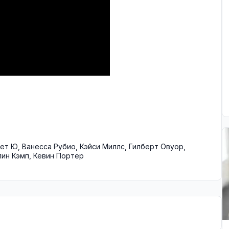
бет Ю
,
Ванесса Рубио
,
Кэйси Миллс
,
Гилберт Овуор
,
лин Кэмп
,
Кевин Портер