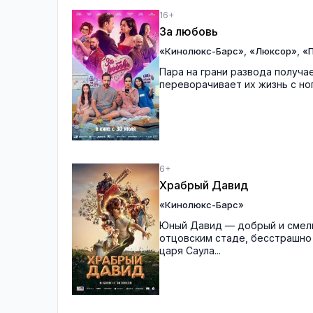
16+
За любовь
,
,
«Кинолюкс-Барс»
«Люксор»
«П
Пара на грани развода получ
переворачивает их жизнь с ног 
6+
Храбрый Давид
«Кинолюкс-Барс»
Юный Давид — добрый и смелы
отцовским стаде, бесстрашно
царя Саула...