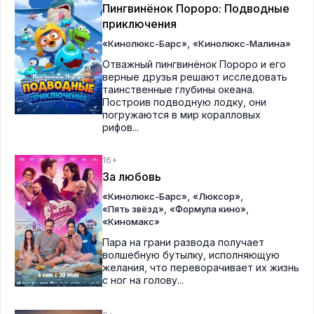
Пингвинёнок Пороро: Подводные
приключения
,
«Кинолюкс-Барс»
«Кинолюкс-Малина»
Отважный пингвинёнок Пороро и его
верные друзья решают исследовать
таинственные глубины океана.
Построив подводную лодку, они
погружаются в мир коралловых
рифов...
16+
За любовь
,
,
«Кинолюкс-Барс»
«Люксор»
,
,
«Пять звёзд»
«Формула кино»
«Киномакс»
Пара на грани развода получает
волшебную бутылку, исполняющую
желания, что переворачивает их жизнь
с ног на голову...