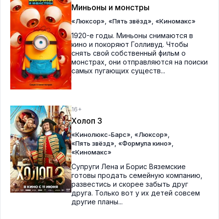
Миньоны и монстры
,
,
«Люксор»
«Пять звёзд»
«Киномакс»
1920-е годы. Миньоны снимаются в
кино и покоряют Голливуд. Чтобы
снять свой собственный фильм о
монстрах, они отправляются на поиски
самых пугающих существ...
16+
Холоп 3
,
,
«Кинолюкс-Барс»
«Люксор»
,
,
«Пять звёзд»
«Формула кино»
«Киномакс»
Супруги Лена и Борис Вяземские
готовы продать семейную компанию,
развестись и скорее забыть друг
друга. Только вот у их детей совсем
другие планы...