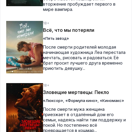
вторжение пробуждает первого в
мире вампира.
18+
Всё, что мы потеряли
«Пять звёзд»
После смерти родителей молодая
начинающая художница Леа перестала
мечтать, рисовать и радоваться. Её
брат просит лучшего друга временно
приютить девушку...
18+
Зловещие мертвецы: Пекло
,
,
«Люксор»
«Формула кино»
«Киномакс»
После смерти мужа женщина
приезжает в отдалённый дом его
семьи, надеясь найти там поддержку и
покой. Но постепенно всё
превращается в кошмар...