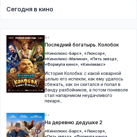
Сегодня в кино
6+
Последний богатырь. Колобок
,
,
«Кинолюкс-Барс»
«Люксор»
,
,
«Кинолюкс-Малина»
«Пять звёзд»
,
«Формула кино»
«Киномакс»
История Колобка: с какой коварной
целью его испекли, как ему удалось
сбежать, как он скитался и попал в
банду разбойников, а потом поневоле
стал напарником неудачливого
пекаря...
6+
На деревню дедушке 2
,
,
«Кинолюкс-Барс»
«Люксор»
,
,
«Пять звёзд»
«Формула кино»