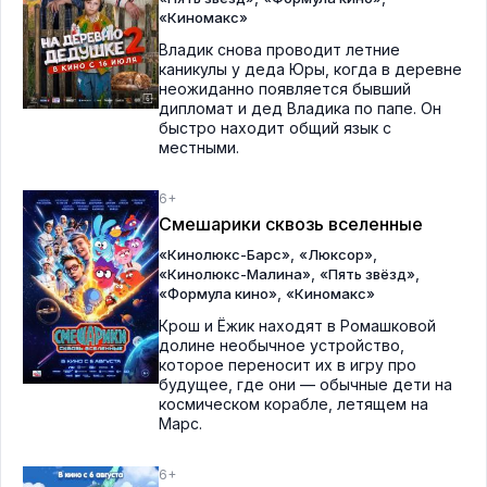
«Киномакс»
Владик снова проводит летние
каникулы у деда Юры, когда в деревне
неожиданно появляется бывший
дипломат и дед Владика по папе. Он
быстро находит общий язык с
местными.
6+
Смешарики сквозь вселенные
,
,
«Кинолюкс-Барс»
«Люксор»
,
,
«Кинолюкс-Малина»
«Пять звёзд»
,
«Формула кино»
«Киномакс»
Крош и Ёжик находят в Ромашковой
долине необычное устройство,
которое переносит их в игру про
будущее, где они — обычные дети на
космическом корабле, летящем на
Марс.
6+