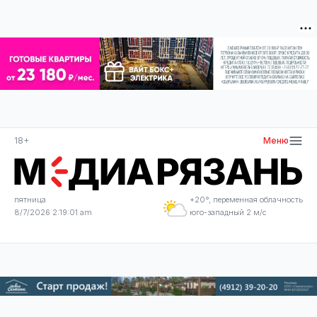
18+
Меню
пятница
+20°, переменная облачность
8/7/2026 2:19:02 am
юго-западный 2 м/с