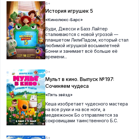
6+
История игрушек 5
«Кинолюкс-Барс»
Вуди, Джесси и Базз Лайтер
сталкиваются с новой угрозой —
планшетом ЛилиПадом, который стал
любимой игрушкой восьмилетней
Бонни и занимает всё больше её
времени...
0+
Мульт в кино. Выпуск №197:
Сочиняем чудеса
«Пять звёзд»
Кеша изобретает чудесного мастера
на все руки и на все ноги, а
медвежонок Бо отправляется за
сокровищами таинственного Б.С.
6+