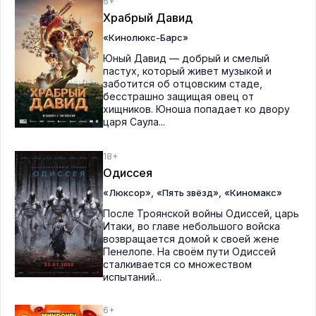
6+
Храбрый Давид
«Кинолюкс-Барс»
Юный Давид — добрый и смелый
пастух, который живет музыкой и
заботится об отцовским стаде,
бесстрашно защищая овец от
хищников. Юноша попадает ко двору
царя Саула...
18+
Одиссея
,
,
«Люксор»
«Пять звёзд»
«Киномакс»
После Троянской войны Одиссей, царь
Итаки, во главе небольшого войска
возвращается домой к своей жене
Пенелопе. На своём пути Одиссей
сталкивается со множеством
испытаний...
6+