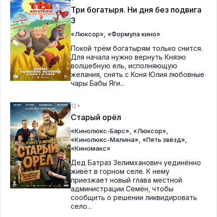
Три богатыря. Ни дня без подвига
3
,
«Люксор»
«Формула кино»
Покой трём богатырям только снится.
Для начала нужно вернуть Князю
волшебную ель, исполняющую
желания, снять с Коня Юлия любовные
чары Бабы Яги...
12+
Старый орёл
,
,
«Кинолюкс-Барс»
«Люксор»
,
,
«Кинолюкс-Малина»
«Пять звёзд»
«Киномакс»
Дед Батраз Зелимханович уединённо
живёт в горном селе. К нему
приезжает новый глава местной
администрации Семён, чтобы
сообщить о решении ликвидировать
село...