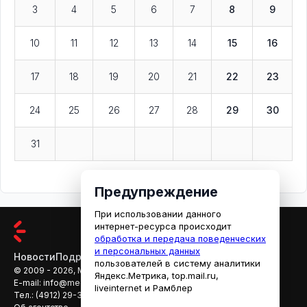
3
4
5
6
7
8
9
10
11
12
13
14
15
16
17
18
19
20
21
22
23
24
25
26
27
28
29
30
31
Предупреждение
При использовании данного
интернет-ресурса происходит
обработка и передача поведенческих
и персональных данных
Новости
Подробности
Афиша
Кино
пользователей в систему аналитики
© 2009 - 2026, МЕДИАРЯЗАНЬ
Яндекс.Метрика, top.mail.ru,
E-mail:
info@mediaryazan.ru
,
reklama@mediaryazan.ru
liveinternet и Рамблер
Тел.:
(4912) 29-33-66