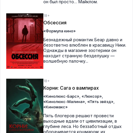
он был просто… Майклом.
18+
Обсессия
«Формула кино»
Безнадежный романтик Беар давно и
безответно влюблен в красавицу Ники.
Однажды в магазине эзотерики он
находит странную безделушку —
волшебную палочку...
18+
Корни: Сага о вампирах
,
,
«Кинолюкс-Барс»
«Люксор»
,
,
«Кинолюкс-Малина»
«Пять звёзд»
«Киномакс»
Пять блогеров решают провести
выходные вдали от цивилизации, в
глубине леса. Но беззаботный отдых
оборачивается кошмаром: их