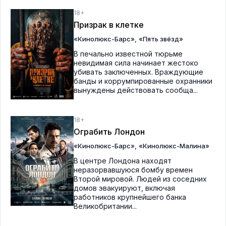
18+
Призрак в клетке
,
«Кинолюкс-Барс»
«Пять звёзд»
В печально известной тюрьме
невидимая сила начинает жестоко
убивать заключенных. Враждующие
банды и коррумпированные охранники
вынуждены действовать сообща...
18+
Ограбить Лондон
,
«Кинолюкс-Барс»
«Кинолюкс-Малина»
В центре Лондона находят
неразорвавшуюся бомбу времен
Второй мировой. Людей из соседних
домов эвакуируют, включая
работников крупнейшего банка
Великобритании...