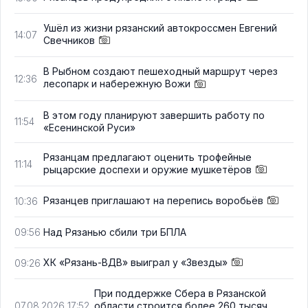
Ушёл из жизни рязанский автокроссмен Евгений
14:07
Свечников
В Рыбном создают пешеходный маршрут через
12:36
лесопарк и набережную Вожи
В этом году планируют завершить работу по
11:54
«Есенинской Руси»
Рязанцам предлагают оценить трофейные
11:14
рыцарские доспехи и оружие мушкетёров
Рязанцев приглашают на перепись воробьёв
10:36
Над Рязанью сбили три БПЛА
09:56
ХК «Рязань-ВДВ» выиграл у «Звезды»
09:26
При поддержке Сбера в Рязанской
области строится более 260 тысяч
07.08.2026 17:52