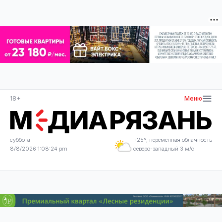
18+
Меню
суббота
+25°, переменная облачность
8/8/2026 1:08:25 pm
северо-западный 3 м/с