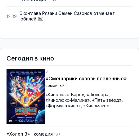
Экс-глава Рязани Семён Сазонов отмечает
12:39
юбилей
Сегодня в кино
6+
«Смешарики сквозь вселенные»
семейный
«Кинолюкс-Барс»
,
«Люксор»
,
«Кинолюкс-Малина»
,
«Пять звёзд»
,
«Формула кино»
,
«Киномакс»
«Холоп 3»
, комедия
16+