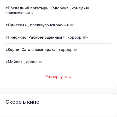
«Последний богатырь. Колобок»
, комедия/
приключения
6+
«Одиссея»
, боевик/приключения
18+
«Пиноккио: Раскрепощённый»
, хоррор
18+
«Корни: Сага о вампирах»
, хоррор
18+
«Майкл»
, драма
18+
Развернуть ↓
Скоро в кино