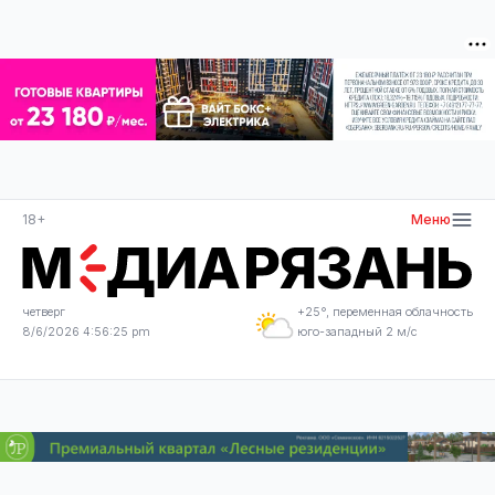
18+
Меню
четверг
+25°, переменная облачность
8/6/2026 4:56:25 pm
юго-западный 2 м/с