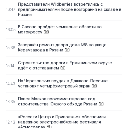
Представители Wildberries встретились с
предпринимателями после возгорания на складе в
16:47
Рязани
В Сасово пройдёт чемпионат области по
16:05
мотокроссу
Завершён ремонт двора дома №8 по улице
15:38
Керамзавода в Рязани
Строительство дороги в Ермишинском округе
15:14
идёт с отставанием
На Черезовских прудах в Дашково-Песочне
14:43
установят четырёхметровый экран
Павел Малков прокомментировал ход
13:35
строительства Южного обхода Рязани
«Россети Центр и Приволжье» обеспечили
надёжное электроснабжение фестиваля
12:43
«Атмосфера»