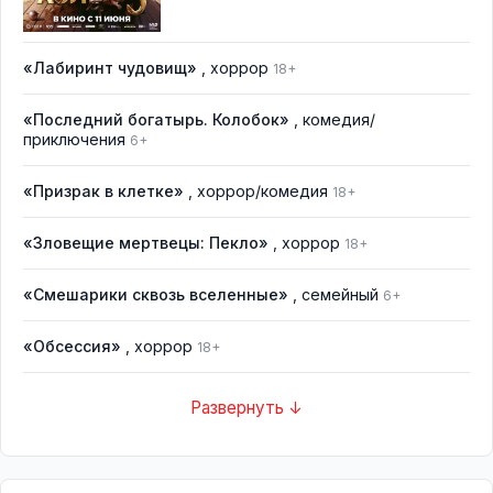
«Лабиринт чудовищ»
, хоррор
18+
«Последний богатырь. Колобок»
, комедия/
приключения
6+
«Призрак в клетке»
, хоррор/комедия
18+
«Зловещие мертвецы: Пекло»
, хоррор
18+
«Смешарики сквозь вселенные»
, семейный
6+
«Обсессия»
, хоррор
18+
Развернуть ↓