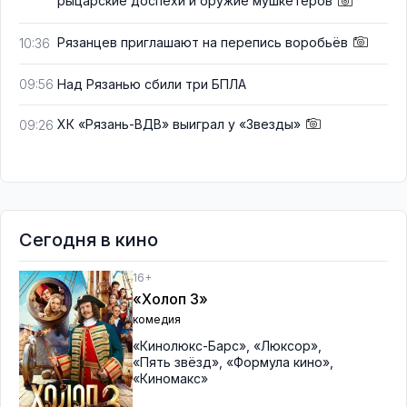
рыцарские доспехи и оружие мушкетёров
Рязанцев приглашают на перепись воробьёв
10:36
Над Рязанью сбили три БПЛА
09:56
ХК «Рязань-ВДВ» выиграл у «Звезды»
09:26
Сегодня в кино
16+
«Холоп 3»
комедия
«Кинолюкс-Барс»
,
«Люксор»
,
«Пять звёзд»
,
«Формула кино»
,
«Киномакс»