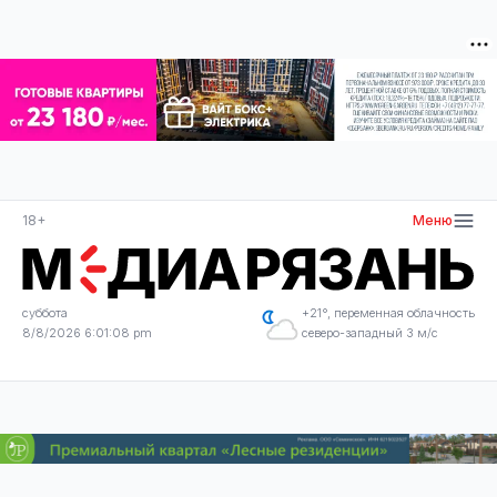
18+
Меню
суббота
+21°, переменная облачность
8/8/2026 6:01:09 pm
северо-западный 3 м/с