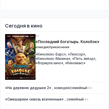
Сегодня в кино
6+
«Последний богатырь. Колобок»
комедия/приключения
«Кинолюкс-Барс»
,
«Люксор»
,
«Кинолюкс-Малина»
,
«Пять звёзд»
,
«Формула кино»
,
«Киномакс»
«На деревню дедушке 2»
, комедия/семейный
6+
«Смешарики сквозь вселенные»
, семейный
6+