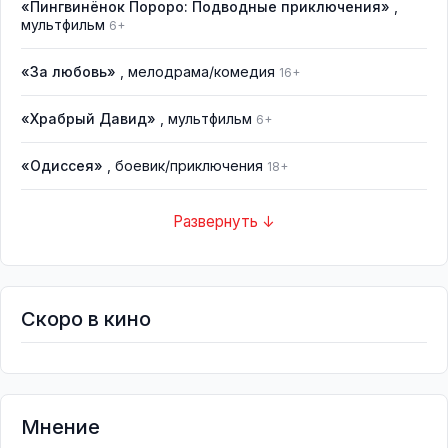
«Пингвинёнок Пороро: Подводные приключения»
,
мультфильм
6+
«За любовь»
, мелодрама/комедия
16+
«Храбрый Давид»
, мультфильм
6+
«Одиссея»
, боевик/приключения
18+
Развернуть ↓
Скоро в кино
Мнение