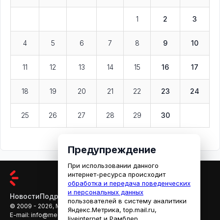
1
2
3
4
5
6
7
8
9
10
11
12
13
14
15
16
17
18
19
20
21
22
23
24
25
26
27
28
29
30
Предупреждение
При использовании данного
интернет-ресурса происходит
обработка и передача поведенческих
и персональных данных
Новости
Подробности
Афиша
Кино
пользователей в систему аналитики
© 2009 - 2026, МЕДИАРЯЗАНЬ
Яндекс.Метрика, top.mail.ru,
E-mail:
info@mediaryazan.ru
,
reklama@mediaryazan.ru
liveinternet и Рамблер