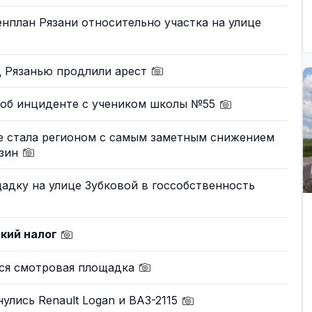
нплан Рязани относительно участка на улице
д Рязанью продлили арест
и об инциденте с учеником школы №55
ре стала регионом с самым заметным снижением
нзин
адку на улице Зубковой в госсобственность
ский налог
тся смотровая площадка
улись Renault Logan и ВАЗ-2115