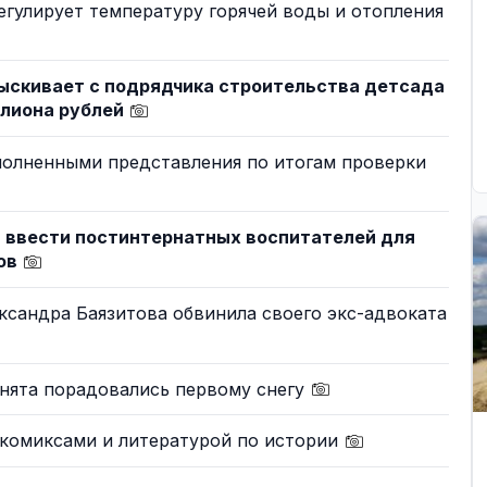
егулирует температуру горячей воды и отопления
зыскивает с подрядчика строительства детсада
ллиона рублей
полненными представления по итогам проверки
т ввести постинтернатных воспитателей для
мов
ксандра Баязитова обвинила своего экс-адвоката
анята порадовались первому снегу
 комиксами и литературой по истории