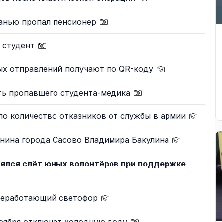
занью пропал пенсионер
я студент
ых отправлений получают по QR-коду
ть пропавшего студента-медика
ло количество отказников от службы в армии
анина города Сасово Владимира Бакулина
оялся слёт юных волонтёров при поддержке
 неработающий светофор
ноября отключат холодную воду