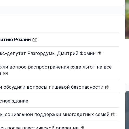
витию Рязани
экс-депутат Рязгордумы Дмитрий Фомин
ли вопрос распространения ряда льгот на все
а
и обсудили вопросы пищевой безопасности
сное здание
ры социальной поддержки многодетных семей
ась после пластической операции