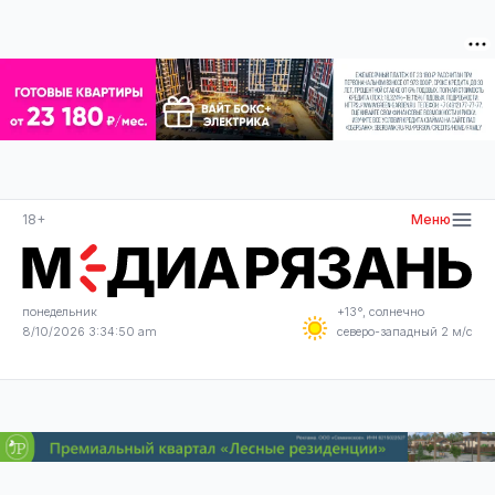
18+
Меню
понедельник
+13°, солнечно
8/10/2026 3:34:51 am
северо-западный 2 м/с