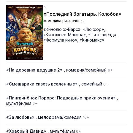
6+
«Последний богатырь. Колобок»
комедия/приключения
«Кинолюкс-Барс»
,
«Люксор»
,
«Кинолюкс-Малина»
,
«Пять звёзд»
,
«Формула кино»
,
«Киномакс»
«На деревню дедушке 2»
, комедия/семейный
6+
«Смешарики сквозь вселенные»
, семейный
6+
«Пингвинёнок Пороро: Подводные приключения»
,
мультфильм
6+
«За любовь»
, мелодрама/комедия
16+
«Храбрый Давид»
, мультфильм
6+