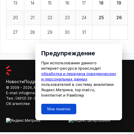
13
14
15
16
17
18
19
20
21
22
23
24
25
26
27
28
29
30
31
Предупреждение
При использовании данного
интернет-ресурса происходит
обработка и передача поведенческих
и персональных данных
Новости
Подробности
Афиша
Кино
пользователей в систему аналитики
© 2009 - 2026, МЕДИАРЯЗАНЬ
Яндекс.Метрика, top.mail.ru,
E-mail:
info@mediaryazan.ru
,
reklama@mediaryazan.ru
liveinternet и Рамблер
Тел.:
(4912) 29-33-66
Об агентстве
Мне понятно