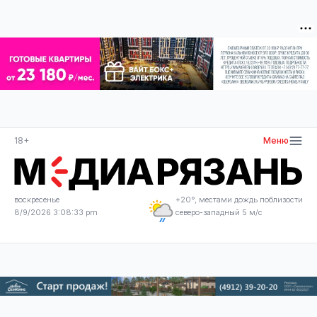
18+
Меню
воскресенье
+20°, местами дождь поблизости
8/9/2026 3:08:33 pm
северо-западный 5 м/с