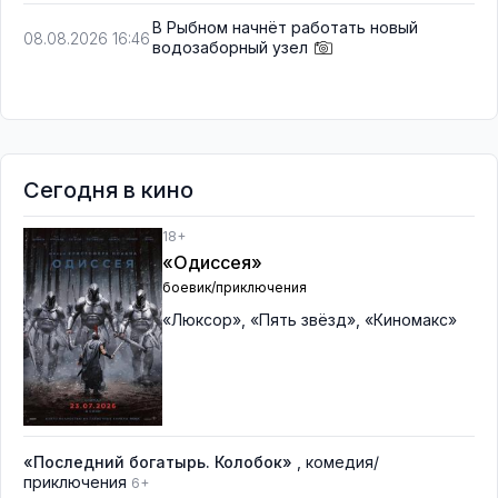
В Рыбном начнёт работать новый
08.08.2026 16:46
водозаборный узел
Сегодня в кино
18+
«Одиссея»
боевик/приключения
«Люксор»
,
«Пять звёзд»
,
«Киномакс»
«Последний богатырь. Колобок»
, комедия/
приключения
6+