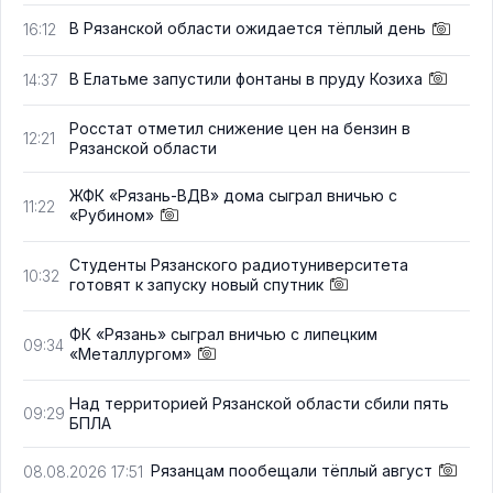
В Рязанской области ожидается тёплый день
16:12
В Елатьме запустили фонтаны в пруду Козиха
14:37
Росстат отметил снижение цен на бензин в
12:21
Рязанской области
ЖФК «Рязань-ВДВ» дома сыграл вничью с
11:22
«Рубином»
Студенты Рязанского радиотуниверситета
10:32
готовят к запуску новый спутник
ФК «Рязань» сыграл вничью с липецким
09:34
«Металлургом»
Над территорией Рязанской области сбили пять
09:29
БПЛА
Рязанцам пообещали тёплый август
08.08.2026 17:51