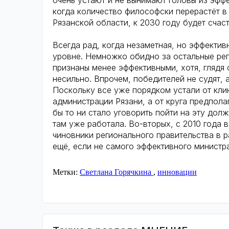
очень устают и не вынимают головы из эффе
когда количество философски перерастёт в 
Рязанской области, к 2030 году будет счаст
Всегда рад, когда незаметная, но эффекти
уровне. Немножко обидно за остальные рег
признаны менее эффективными, хотя, глядя
несильно. Впрочем, победителей не судят, 
Поскольку все уже порядком устали от кли
администрации Рязани, а от круга предпола
бы то ни стало уговорить пойти на эту дол
там уже работала. Во-вторых, с 2010 года 
чиновники регионального правительства в ра
ещё, если не самого эффективного министр
Метки:
Светлана Горячкина
,
инновации