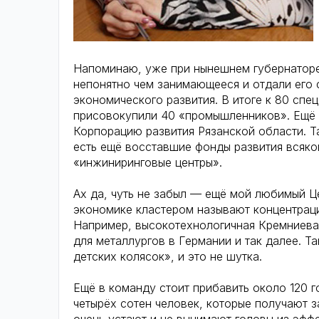
Напоминаю, уже при нынешнем губернаторе
непонятно чем занимающееся и отдали его 
экономического развития. В итоге к 80 сп
присовокупили 40 «промышленников». Ещё 
Корпорацию развития Рязанской области. Т
есть ещё восставшие фонды развития всяко
«инжиниринговые центры».
Ах да, чуть не забыл — ещё мой любимый Цен
экономике кластером называют концентраци
Например, высокотехнологичная Кремниева
для металлургов в Германии и так далее. Та
детских колясок», и это не шутка.
Ещё в команду стоит прибавить около 120 
четырёх сотен человек, которые получают з