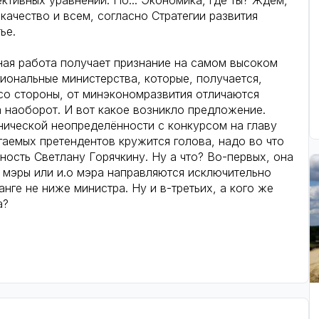
ктивных уравнений. Но... Экономика, где ты? Ждём,
качество и всем, согласно Стратегии развития
ье.
вная работа получает признание на самом высоком
иональные министерства, которые, получается,
 со стороны, от минэкономразвития отличаются
а наоборот. И вот какое возникло предложение.
нической неопределённости с конкурсом на главу
гаемых претендентов кружится голова, надо во что
жность Светлану Горячкину. Ну а что? Во-первых, она
в мэры или и.о мэра направляются исключительно
нге не ниже министра. Ну и в-третьих, а кого же
а?