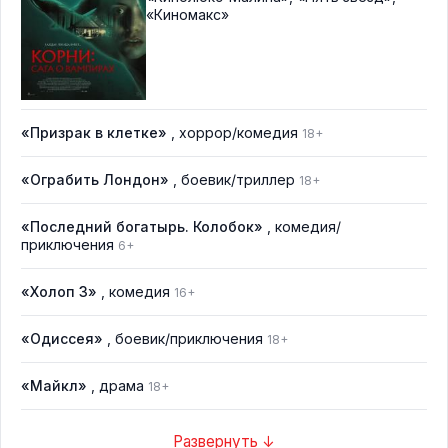
«Киномакс»
«Призрак в клетке»
, хоррор/комедия
18+
«Ограбить Лондон»
, боевик/триллер
18+
«Последний богатырь. Колобок»
, комедия/
приключения
6+
«Холоп 3»
, комедия
16+
«Одиссея»
, боевик/приключения
18+
«Майкл»
, драма
18+
Развернуть ↓