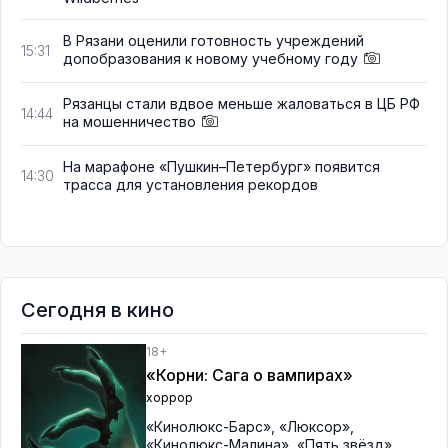
В Рязани оценили готовность учреждений
15:31
допобразования к новому учебному году
Рязанцы стали вдвое меньше жаловаться в ЦБ РФ
14:44
на мошенничество
На марафоне «Пушкин–Петербург» появится
14:30
трасса для установления рекордов
Сегодня в кино
18+
«Корни: Сага о вампирах»
хоррор
«Кинолюкс-Барс»
,
«Люксор»
,
«Кинолюкс-Малина»
,
«Пять звёзд»
,