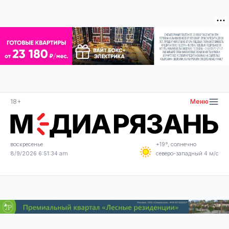
18+
Меню
воскресенье
+19°, солнечно
8/9/2026 6:51:35 am
северо-западный 4 м/с