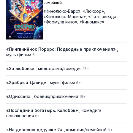
семейный
«Кинолюкс-Барс»
,
«Люксор»
,
«Кинолюкс-Малина»
,
«Пять звёзд»
,
«Формула кино»
,
«Киномакс»
«Пингвинёнок Пороро: Подводные приключения»
,
мультфильм
6+
«За любовь»
, мелодрама/комедия
16+
«Храбрый Давид»
, мультфильм
6+
«Одиссея»
, боевик/приключения
18+
«Последний богатырь. Колобок»
, комедия/
приключения
6+
«На деревню дедушке 2»
, комедия/семейный
6+